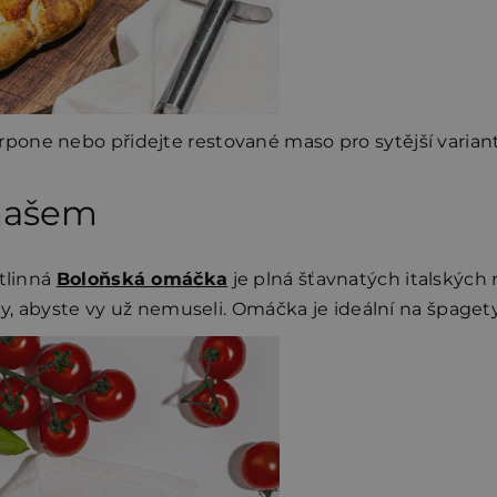
rpone nebo přidejte restované maso pro sytější varian
našem
stlinná
Boloňská omáčka
je plná šťavnatých italských 
iny, abyste vy už nemuseli. Omáčka je ideální na špage