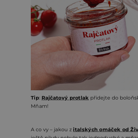
Tip
:
Rajčatový protlak
přidejte do boloňské
Mňam!
A co vy – jakou z
italských omáček od Ži
ještě nikdy nebylo tak jednoduché a mňam