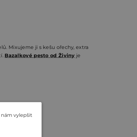
lů. Mixujeme ji s kešu ořechy, extra
í.
Bazalkové pesto od Živiny
je
 nám vylepšit