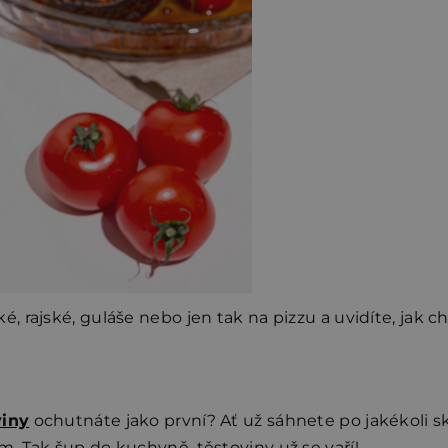
, rajské, guláše nebo jen tak na pizzu a uvidíte, jak ch
viny
ochutnáte jako první? Ať už sáhnete po jakékoli skle
. Tak šup do kuchyně, těstoviny už se vaří!