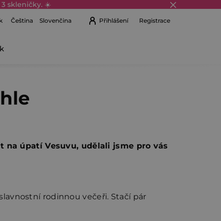
3 skleničky. ☀️
k
Přihlášení
Registrace
Čeština
Slovenčina
k
Nákupní
košík
hle
t na úpatí Vesuvu, udělali jsme pro vás
lavnostní rodinnou večeři. Stačí pár