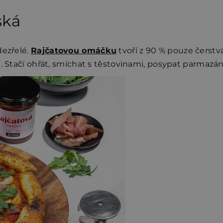
ská
dezřelé.
Rajčatovou omáčku
tvoří z 90 % pouze čerstvá
u. Stačí ohřát, smíchat s těstovinami, posypat parma