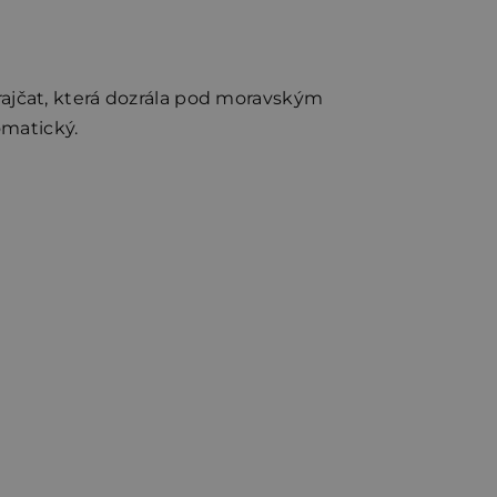
 rajčat, která dozrála pod moravským
omatický.