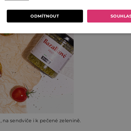
ODMÍTNOUT
SOUHLA
tů, na sendviče i k pečené zelenině.