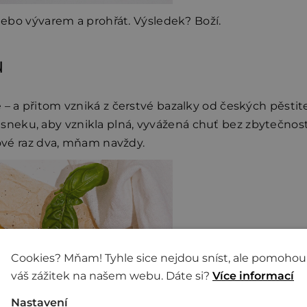
ou nebo vývarem a prohřát. Výsledek? Boží.
u
– a přitom vzniká z čerstvé bazalky od českých pěstite
neku, aby vznikla plná, vyvážená chuť bez zbytečnost
tové raz dva, mňam navždy.
Cookies? Mňam! Tyhle sice nejdou sníst, ale pomohou
váš zážitek na našem webu. Dáte si?
Více informací
Nastavení