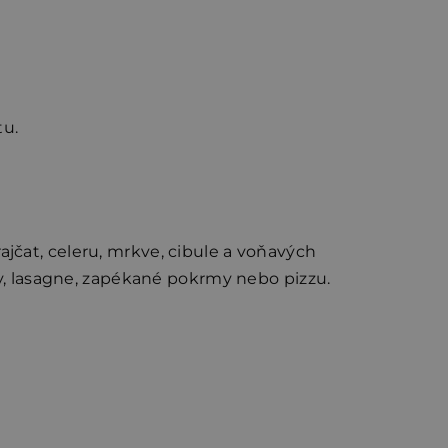
tu.
rajčat, celeru, mrkve, cibule a voňavých
ty, lasagne, zapékané pokrmy nebo pizzu.