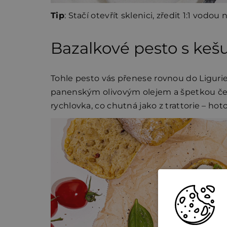
Tip
: Stačí otevřít sklenici, zředit 1:1 vod
Bazalkové pesto s keš
Tohle pesto vás přenese rovnou do Ligurie 
panenským olivovým olejem a špetkou čes
rychlovka, co chutná jako z trattorie – ho