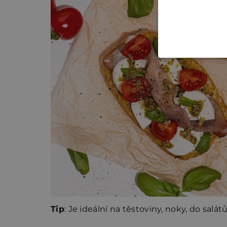
Tip
: Je ideální na těstoviny, noky, do salá