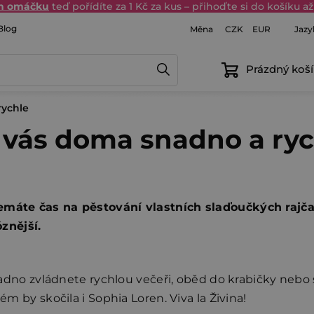
in omáčku
teď pořídíte za 1 Kč za kus – přihoďte si do košíku až 
Blog
Měna
Jazy
CZK
EUR
Prázdný koší
rychle
 vás doma snadno a ryc
nemáte čas na pěstování vlastních slaďoučkých rajča
znější.
dno zvládnete rychlou večeři, oběd do krabičky nebo s
ém by skočila i Sophia Loren. Viva la Živina!