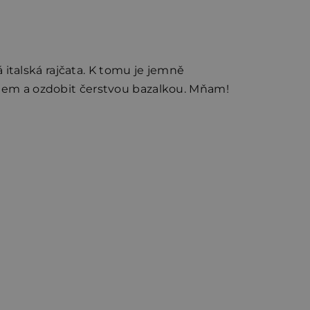
 italská rajčata. K tomu je jemně
zánem a ozdobit čerstvou bazalkou. Mňam!