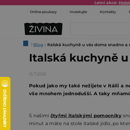
Přejít
Letní akce:
Hois
na
Online poukazy
Investujte
Kontakty
obsah
Domů
Blog
Italská kuchyně u vás doma snadno a 
Italská kuchyně u
15.7.2025
Pokud jako my také nežijete v Itálii a 
vše mnohem jednodušší. A taky mňamó
S našimi
čtyřmi italskými pomocníky
sna
minut a máte na stole italské jídlo, po kter