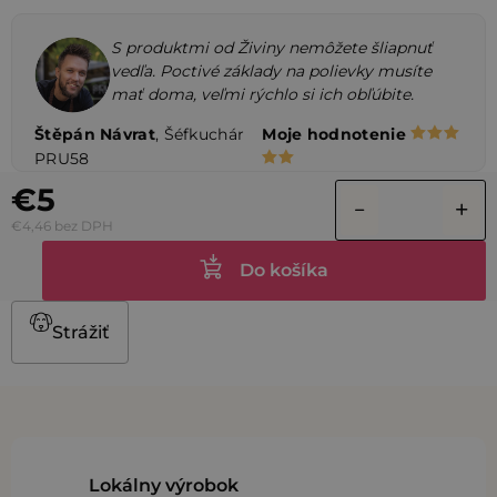
S produktmi od Živiny nemôžete šliapnuť
vedľa. Poctivé základy na polievky musíte
mať doma, veľmi rýchlo si ich obľúbite.
Štěpán Návrat
, Šéfkuchár
Moje hodnotenie
PRU58
€5
€4,46 bez DPH
Do košíka
Strážiť
Lokálny výrobok