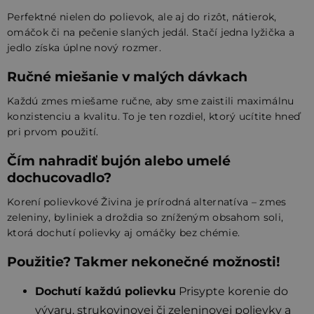
Perfektné nielen do polievok, ale aj do rizôt, nátierok,
omáčok či na pečenie slaných jedál. Stačí jedna lyžička a
jedlo získa úplne nový rozmer.
Ručné miešanie v malých dávkach
Každú zmes miešame ručne, aby sme zaistili maximálnu
konzistenciu a kvalitu. To je ten rozdiel, ktorý ucítite hneď
pri prvom použití.
Čím nahradiť bujón alebo umelé
dochucovadlo?
Korení polievkové Živina je prírodná alternatíva – zmes
zeleniny, byliniek a droždia so zníženým obsahom soli,
ktorá dochutí polievky aj omáčky bez chémie.
Použitie? Takmer nekonečné možnosti!
Dochutí každú polievku
Prisypte korenie do
vývaru, strukovinovej či zeleninovej polievky a