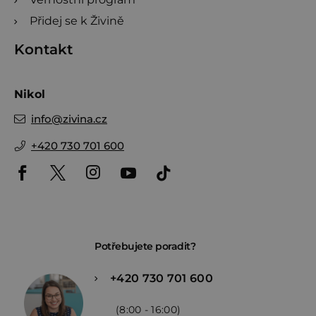
Přidej se k Živině
Kontakt
Nikol
info
@
zivina.cz
+420 730 701 600
Potřebujete poradit?
+420 730 701 600
(8:00 - 16:00)