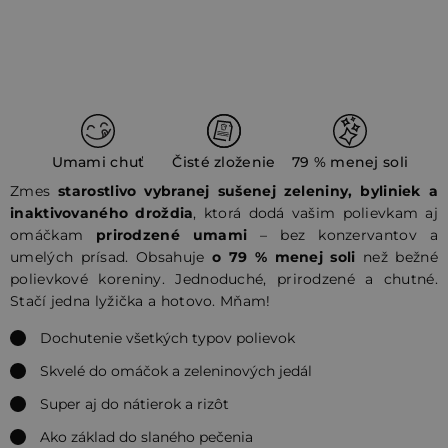
Umami chuť
Čisté zloženie
79 % menej soli
Zmes
starostlivo vybranej sušenej zeleniny, byliniek a
inaktivovaného droždia
, ktorá dodá vašim polievkam aj
omáčkam
prirodzené umami
– bez konzervantov a
umelých prísad. Obsahuje
o 79 % menej soli
než bežné
polievkové koreniny. Jednoduché, prirodzené a chutné.
Stačí jedna lyžička a hotovo. Mňam!
Dochutenie všetkých typov polievok
Skvelé do omáčok a zeleninových jedál
Super aj do nátierok a rizôt
Ako základ do slaného pečenia