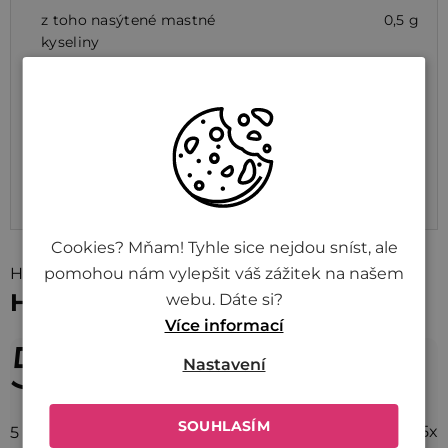
z toho nasýtené mastné
0,5 g
kyseliny
Sacharidy
56,2 g
z toho cukry
21,5 g
Bielkoviny
14,9 g
Soľ
8,5 g
Cookies? Mňam! Tyhle sice nejdou sníst, ale
pomohou nám vylepšit váš zážitek na našem
Hodnotenie (5)
Hodnotenie tovaru
webu. Dáte si?
Více informací
5,0
Priemerné
Nastavení
hodnotenie
5 hodnotení
produktu
SOUHLASÍM
5x
5
je