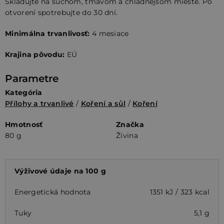
Skladujte na suchom, tmavom a chladnejšom mieste. Po
otvorení spotrebujte do 30 dní.
Minimálna trvanlivosť:
4 mesiace
Krajina pôvodu:
EÚ
Parametre
Kategória
Přílohy a trvanlivé
/
Koření a sůl
/
Koření
Hmotnosť
Značka
80 g
Živina
Výživové údaje na 100 g
Energetická hodnota
1351 kJ / 323 kcal
Tuky
5,1 g