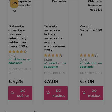
Blízka expirácia
Bestseller
Chladené
(–15
Bestseller
Bestseller
Nepálivé
%)
Bolonská
Teriyaki
Kimchi
omáčka –
omáčka –
Nepálivé 300
poctivý
hotová
g
zeleninový
omáčka na
základ bez
udon a
mäsa 300 g
marinovanie
270 g
Priemerné
Priemerné
Priemerné
hodnotenie
skladom na
hodnotenie
hodnotenie
odoslanie
skladom na
skladom na
produktu
odoslanie
odoslanie
€3,79 bez DPH
produktu
produktu
je
€6,32 bez DPH
€6,32 bez DPH
€5
je
je
4,8
€4,25
€7,08
€7,08
4,7
4,4
z
z
z
DO
DO
DO
5
KOŠÍKA
KOŠÍKA
KOŠÍKA
5
5
hviezdičiek.
hviezdičiek.
hviezdičiek.
Z