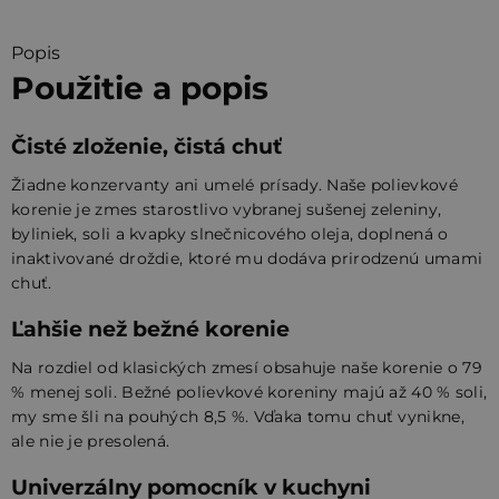
Popis
Použitie a popis
Čisté zloženie, čistá chuť
Žiadne konzervanty ani umelé prísady. Naše polievkové
korenie je zmes starostlivo vybranej sušenej zeleniny,
byliniek, soli a kvapky slnečnicového oleja, doplnená o
inaktivované droždie, ktoré mu dodáva prirodzenú umami
chuť.
Ľahšie než bežné korenie
Na rozdiel od klasických zmesí obsahuje naše korenie o 79
% menej soli. Bežné polievkové koreniny majú až 40 % soli,
my sme šli na pouhých 8,5 %. Vďaka tomu chuť vynikne,
ale nie je presolená.
Univerzálny pomocník v kuchyni