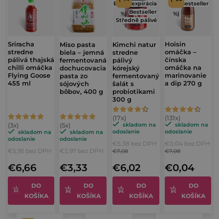
Blízka expirácia
Bestseller
e
Bestseller
%)
%)
n
Středně pálivé
í
Sriracha
Hoisin
Miso pasta
Kimchi natur
stredne
omáčka –
biela – jemná
stredne
pálivá thajská
čínska
fermentovaná
pálivý
chilli omáčka
omáčka na
dochucovacia
kórejský
Flying Goose
marinovanie
pasta zo
fermentovaný
455 ml
a dip 270 g
sójových
šalát s
bôbov, 400 g
probiotikami
300 g
Priemerné
Priemerné
Priemerné
Priemerné
hodnotenie
hodnotenie
skladom na
skladom na
hodnotenie
hodnotenie
odoslanie
odoslanie
skladom na
skladom na
produktu
produktu
odoslanie
odoslanie
€5,38 bez DPH
€0,04 bez DPH
produktu
produktu
je
je
€5,95 bez DPH
€2,97 bez DPH
€7,08
€7,08
je
je
4,9
4,7
€6,66
€3,33
€6,02
€0,04
5,0
5,0
z
z
z
z
DO
DO
DO
DO
5
5
KOŠÍKA
KOŠÍKA
KOŠÍKA
KOŠÍKA
5
5
hviezdičiek.
hviezdičiek.
hviezdičiek.
hviezdičiek.