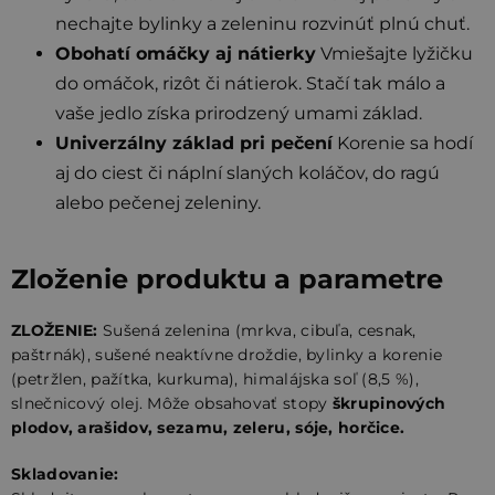
nechajte bylinky a zeleninu rozvinúť plnú chuť.
Obohatí omáčky aj nátierky
Vmiešajte lyžičku
do omáčok, rizôt či nátierok. Stačí tak málo a
vaše jedlo získa prirodzený umami základ.
Univerzálny základ pri pečení
Korenie sa hodí
aj do ciest či náplní slaných koláčov, do ragú
alebo pečenej zeleniny.
Zloženie produktu a parametre
ZLOŽENIE:
Sušená zelenina (mrkva, cibuľa, cesnak,
paštrnák), sušené neaktívne droždie, bylinky a korenie
(petržlen, pažítka, kurkuma), himalájska soľ (8,5 %),
slnečnicový olej. Môže obsahovať stopy
škrupinových
plodov, arašidov, sezamu, zeleru, sóje, horčice.
Skladovanie: