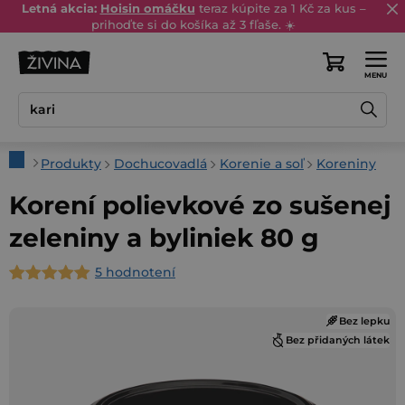
Prejsť
Letná akcia:
Hoisin omáčku
teraz kúpite za 1 Kč za kus –
prihoďte si do košíka až 3 fľaše. ☀️
na
obsah
Nákupný
košík
Domov
Produkty
Dochucovadlá
Korenie a soľ
Koreniny
Korení polievkové zo sušenej
zeleniny a byliniek 80 g
5 hodnotení
Priemerné
hodnotenie
Bez lepku
produktu
Bez přidaných látek
je
5,0
z