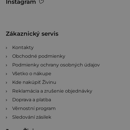
Instagram
á
p
ä
t
Zákaznický servis
i
Kontakty
e
Obchodné podmienky
Podmienky ochrany osobných údajov
Všetko o nákupe
Kde nakúpiť Živinu
Reklamácia a zrušenie objednávky
Doprava a platba
Věrnostní program
Sledování zásilek