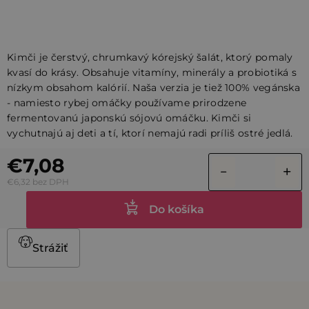
Kimči je čerstvý, chrumkavý kórejský šalát, ktorý pomaly
kvasí do krásy. Obsahuje vitamíny, minerály a probiotiká s
nízkym obsahom kalórií. Naša verzia je tiež 100% vegánska
- namiesto rybej omáčky používame prirodzene
fermentovanú japonskú sójovú omáčku. Kimči si
vychutnajú aj deti a tí, ktorí nemajú radi príliš ostré jedlá.
€7,08
€6,32 bez DPH
Do košíka
Strážiť