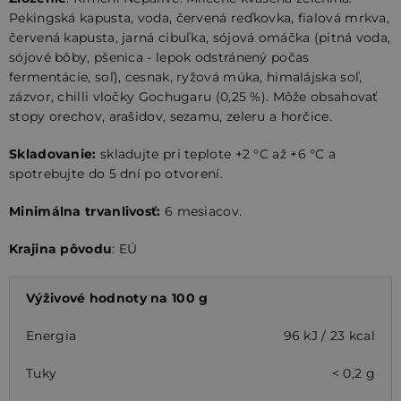
Pekingská kapusta, voda, červená reďkovka, fialová mrkva,
červená kapusta, jarná cibuľka, sójová omáčka (pitná voda,
sójové bôby, pšenica - lepok odstránený počas
fermentácie, soľ), cesnak, ryžová múka, himalájska soľ,
zázvor, chilli vločky Gochugaru (0,25 %). Môže obsahovať
stopy orechov, arašidov, sezamu, zeleru a horčice.
Skladovanie:
skladujte pri teplote +2 °C až +6 °C a
spotrebujte do 5 dní po otvorení.
Minimálna trvanlivosť:
6 mesiacov.
Krajina pôvodu
: EÚ
Výživové hodnoty na 100 g
Energia
96 kJ / 23 kcal
Tuky
< 0,2 g