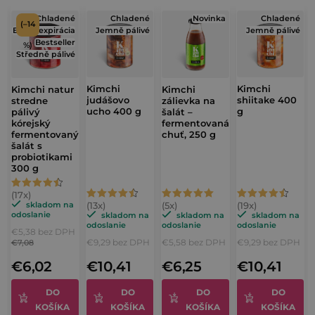
Chladené
Chladené
Novinka
Chladené
(–14
Blízka expirácia
Jemně pálivé
Jemně pálivé
Bestseller
%)
Středně pálivé
Kimchi
Kimchi
Kimchi natur
Kimchi
judášovo
shiitake 400
stredne
zálievka na
ucho 400 g
g
pálivý
šalát –
kórejský
fermentovaná
fermentovaný
chuť, 250 g
šalát s
probiotikami
300 g
Priemerné
Priemerné
Priemerné
Priemerné
hodnotenie
skladom na
hodnotenie
hodnotenie
hodnotenie
odoslanie
skladom na
skladom na
skladom na
produktu
odoslanie
odoslanie
odoslanie
€5,38 bez DPH
produktu
produktu
produktu
je
€9,29 bez DPH
€5,58 bez DPH
€9,29 bez DPH
€7,08
je
je
je
4,9
€6,02
€10,41
€6,25
€10,41
4,8
5,0
4,9
z
z
z
z
DO
DO
DO
DO
5
KOŠÍKA
KOŠÍKA
KOŠÍKA
KOŠÍKA
5
5
5