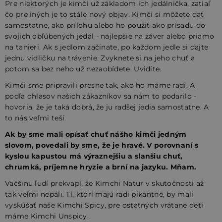
Pre niektorých je kimči už základom ich jedálnička, zatiaľ
čo pre iných je to stále nový objav. Kimči si môžete dať
samostatne, ako prílohu alebo ho použiť ako prísadu do
svojich obľúbených jedál - najlepšie na záver alebo priamo
na tanieri. Ak s jedlom začínate, po každom jedle si dajte
jednu vidličku na trávenie. Zvyknete si na jeho chuť a
potom sa bez neho už nezaobídete. Uvidíte.
Kimči sme pripravili presne tak, ako ho máme radi. A
podľa ohlasov našich zákazníkov sa nám to podarilo -
hovoria, že je taká dobrá, že ju radšej jedia samostatne. A
to nás veľmi teší.
Ak by sme mali opísať chuť nášho kimči jedným
slovom, povedali by sme, že je hravé. V porovnaní s
kyslou kapustou má výraznejšiu a slanšiu chuť,
chrumká, príjemne hryzie a brní na jazyku. Mňam.
Väčšinu ľudí prekvapí, že Kimchi Natur v skutočnosti až
tak veľmi nepáli. Tí, ktorí majú radi pikantné, by mali
vyskúšať naše Kimchi Spicy, pre ostatných vrátane detí
máme Kimchi Unspicy.