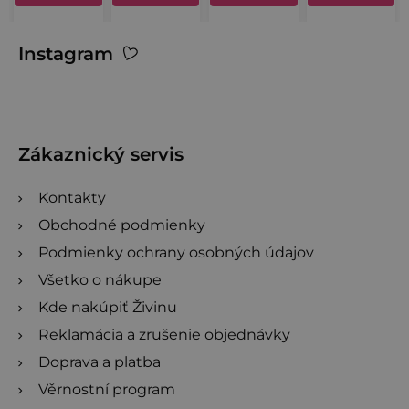
hviezdičiek.
hviezdičiek.
hviezdičiek.
hviezdičiek.
Z
Instagram
á
p
ä
t
Zákaznický servis
i
Kontakty
e
Obchodné podmienky
Podmienky ochrany osobných údajov
Všetko o nákupe
Kde nakúpiť Živinu
Reklamácia a zrušenie objednávky
Doprava a platba
Věrnostní program