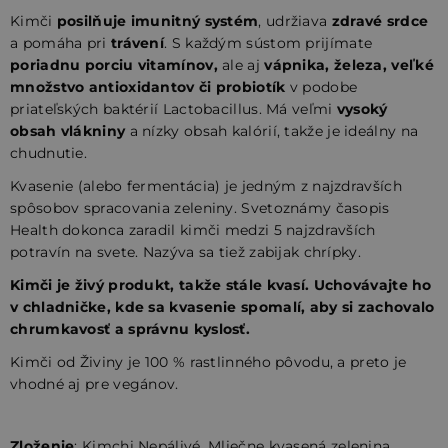
Kimči
posilňuje imunitný systém
, udržiava
zdravé srdce
a pomáha pri
trávení
. S každým sústom prijímate
poriadnu porciu vitamínov,
ale aj
vápnika, železa, veľké
množstvo antioxidantov či probiotík
v podobe
priateľských baktérií Lactobacillus. Má veľmi
vysoký
obsah vlákniny
a nízky obsah kalórií, takže je ideálny na
chudnutie.
Kvasenie (alebo fermentácia) je jedným z najzdravších
spôsobov spracovania zeleniny. Svetoznámy časopis
Health dokonca zaradil kimči medzi 5 najzdravších
potravín na svete. Nazýva sa tiež zabijak chrípky.
Kimči je živý produkt, takže stále kvasí. Uchovávajte ho
v chladničke, kde sa kvasenie spomalí, aby si zachovalo
chrumkavosť a správnu kyslosť.
Kimči od Živiny je 100 % rastlinného pôvodu, a preto je
vhodné aj pre vegánov.
Zloženie
: Kimchi Nepálivé. Mliečne kvasená zelenina.