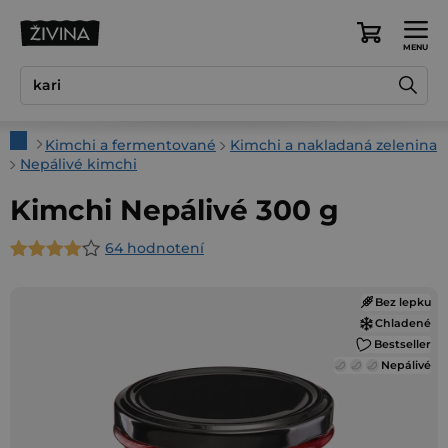
Prejsť
na
Nákupný
obsah
košík
Domov
Kimchi a fermentované
Kimchi a nakladaná zelenina
Nepálivé kimchi
Kimchi Nepálivé 300 g
64 hodnotení
Priemerné
hodnotenie
Bez lepku
produktu
Chladené
je
Bestseller
4,4
Nepálivé
z
5
hviezdičiek.