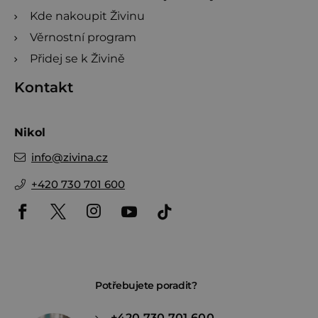
Kde nakoupit Živinu
Věrnostní program
Přidej se k Živině
Kontakt
Nikol
info
@
zivina.cz
+420 730 701 600
Potřebujete poradit?
+420 730 701 600