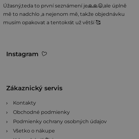
d
Úžasný,teda to první seznámení je🙏🙏😃,ale úplně
n
mě to nadchlo ,a nejenom mě, takže objednávku
o
musím opakovat a tentokrát už větší 🥰
t
e
n
Z
Instagram
í
á
p
ä
t
Zákaznický servis
i
Kontakty
e
Obchodné podmienky
Podmienky ochrany osobných údajov
Všetko o nákupe