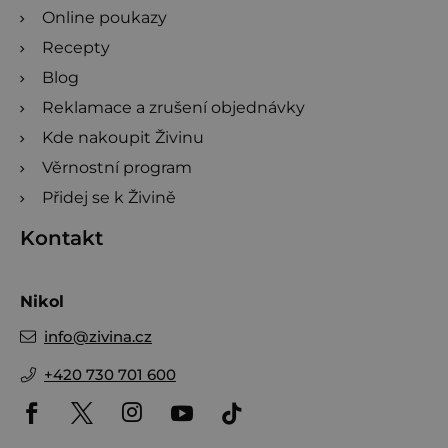
Online poukazy
Recepty
Blog
Reklamace a zrušení objednávky
Kde nakoupit Živinu
Věrnostní program
Přidej se k Živině
Kontakt
Nikol
info
@
zivina.cz
+420 730 701 600