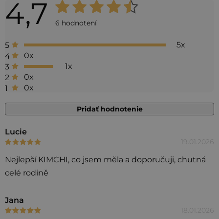
4,7
Priemerné
hodnotenie
6 hodnotení
produktu
5x
5
je
0x
4
4,7
1x
3
0x
2
z 5
0x
1
hviezdičiek.
Pridať hodnotenie
V
Lucie
19.01.2026
Hodnotenie produktu je 5 z 5 hviezdičiek.
ý
p
Nejlepší KIMCHI, co jsem měla a doporučuji, chutná
i
celé rodině
s
h
Jana
18.01.2026
Hodnotenie produktu je 5 z 5 hviezdičiek.
o