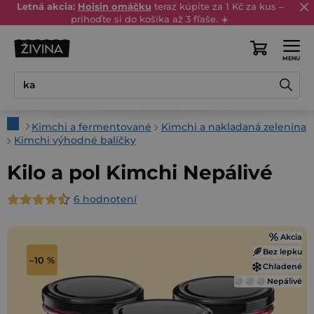
Prejsť
Letná akcia:
Hoisin omáčku
teraz kúpite za 1 Kč za kus –
prihoďte si do košíka až 3 fľaše. ☀️
na
obsah
Nákupný
košík
Domov
Kimchi a fermentované
Kimchi a nakladaná zelenina
Kimchi výhodné balíčky
Kilo a pol Kimchi Nepálivé
6 hodnotení
Priemerné
hodnotenie
Akcia
produktu
Bez lepku
je
–10 %
Chladené
4,7
Nepálivé
z