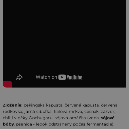
Zloženie
: pekingská kapusta, červená kapusta, červená
reďkovka, jarná cibuľka, fialová mrkva, cesnak, zázvor,
chilli vločky Gochugaru, sójová omáčka (voda,
sójové
bôby
, pšenica - lepok odstránený počas fermentácie),