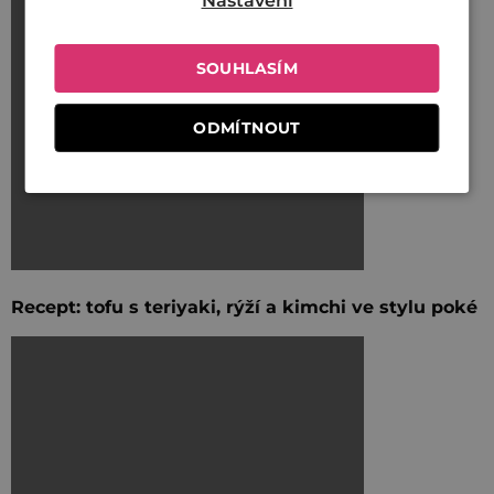
Nastavení
SOUHLASÍM
ODMÍTNOUT
Recept: tofu s teriyaki, rýží a kimchi ve stylu poké