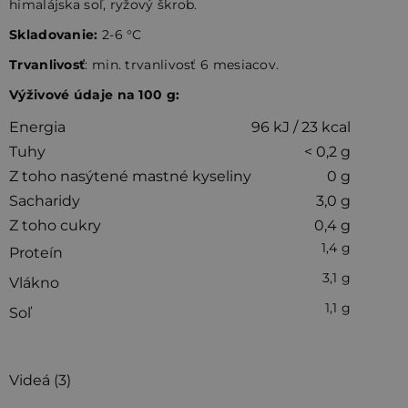
himalájska soľ, ryžový škrob.
Skladovanie:
2-6 °C
Trvanlivosť
: min. trvanlivosť 6 mesiacov.
Výživové údaje na 100 g:
Energia
96 kJ / 23 kcal
Tuhy
< 0,2 g
Z toho nasýtené
mastné kyseliny
0 g
Sacharidy
3,0 g
Z toho cukry
0,4 g
1,4 g
Proteín
3,1 g
Vlákno
1,1 g
Soľ
Videá (3)