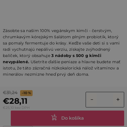
Zásobte sa naším 100% vegánskym kimči - čerstvým,
chrumkavým kórejským šalátom plným probiotík, ktorý
sa pomaly fermentuje do krásy. Keďže vaše deti si s vami
radi vychutnajú nepálivú verziu, získajte zvýhodnený
balíček, ktorý obsahuje
3 nádoby s 500 g kimči
nevypálené.
Ušetríte ďalšie peniaze a hlavne budete mať
istotu, že táto zázračná nízkokalorická nálož vitamínov a
minerálov nezmizne hneď prvý deň doma.
€31,24
–10 %
€28,11
€25,10 bez DPH
Do košíka