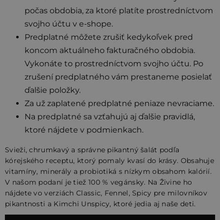
počas obdobia, za ktoré platíte prostredníctvom
svojho účtu v e-shope.
Predplatné môžete zrušiť kedykoľvek pred
koncom aktuálneho fakturačného obdobia.
Vykonáte to prostredníctvom svojho účtu. Po
zrušení predplatného vám prestaneme posielať
ďalšie položky.
Za už zaplatené predplatné peniaze nevraciame.
Na predplatné sa vzťahujú aj ďalšie pravidlá,
ktoré nájdete v podmienkach.
Svieži, chrumkavý a správne pikantný šalát podľa
kórejského receptu, ktorý pomaly kvasí do krásy. Obsahuje
vitamíny, minerály a probiotiká s nízkym obsahom kalórií.
V našom podaní je tiež 100 % vegánsky. Na Živine ho
nájdete vo verziách Classic, Fennel, Spicy pre milovníkov
pikantnosti a Kimchi Unspicy, ktoré jedia aj naše deti.