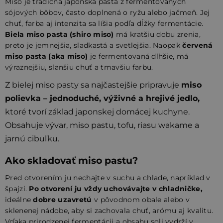
Miso je tradičná japonská pasta z fermentovaných
sójových bôbov, často doplnená o ryžu alebo jačmeň. Jej
chuť, farba aj intenzita sa líšia podľa dĺžky fermentácie.
Biela miso pasta (shiro miso)
má kratšiu dobu zrenia,
preto je jemnejšia, sladkastá a svetlejšia. Naopak
červená
miso pasta (aka miso)
je fermentovaná dlhšie, má
výraznejšiu, slanšiu chuť a tmavšiu farbu.
Z bielej miso pasty sa najčastejšie pripravuje
miso
polievka – jednoduché, výživné a hrejivé jedlo,
ktoré tvorí základ japonskej domácej kuchyne.
Obsahuje
vývar
, miso pastu,
tofu
,
riasu wakame
a
jarnú cibuľku.
Ako skladovať miso pastu?
Pred otvorením ju nechajte v suchu a chlade, napríklad v
špajzi.
Po otvorení ju vždy uchovávajte v chladničke,
ideálne
dobre uzavretú
v pôvodnom obale alebo v
sklenenej nádobe, aby si zachovala chuť, arómu aj kvalitu.
Vďaka prirodzenej fermentácii a obsahu soli vydrží v