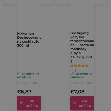
hviezdičiek.
hviezdičiek.
hviezdičiek.
hviezdičiek.
Gochujang
Kikkoman
kórejská
Dochucovadlo
fermentovaná
na sushi ryžu
chilli pasta na
300 ml
marinády,
dipy a
polievky 500
g
Priemerné
hodnotenie
skladom na
skladom na
odoslanie
odoslanie
produktu
€6,13 bez DPH
€6,32 bez DPH
je
€6,87
€7,08
5,0
z
DO
DO
KOŠÍKA
KOŠÍKA
5