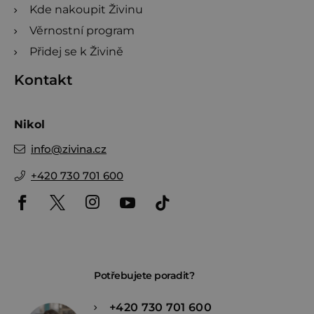
Kde nakoupit Živinu
Věrnostní program
Přidej se k Živině
Kontakt
Nikol
info
@
zivina.cz
+420 730 701 600
Potřebujete poradit?
+420 730 701 600