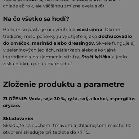
chlade až rok, ale väčšinou zmizne oveľa skôr.
Na čo všetko sa hodí?
Biela miso pasta je neuveriteľne
všestranná
. Okrem
tradičnej miso polievky ju využijete aj ako
dochucovadlo
do omáčok, marinád alebo dressingov
. Skvele funguje aj
v zeleninových jedlách, nátierkach alebo ako tajná
ingrediencia na zjemnenie stir-fry.
Stačí lyžička
a jedlo
získa hĺbku a plnú umami chuť.
Zloženie produktu a parametre
ZLOŽENIE: Voda, sója 30 %, ryža, soľ, alkohol, aspergillus
oryzae.
Skladovanie:
Skladujte na suchom, tmavom a chladnejšom mieste. Po
otvorení skladujte pri teplote do +7 °C.