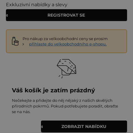
Exkluzivní nabídky a slevy
REGISTROVAT SE
Pro nákup za velkoobchodní ceny se prosím
přihlaste do velkoobchodního e-shopu.
Váš košík je zatím prázdný
Nečekejte a přidejte do něj nějaký z našich skvělých
přírodních pokrmů. Pokud potřebujete poradit, obraťte
se na nás.
ZOBRAZIT NABÍDKU