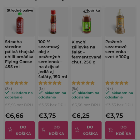
t
Středně pálivé
Novinka
e
n
í
Sriracha
100 %
Pražené
Kimchi
stredne
sezamový
sezamové
zálievka na
pálivá thajská
olej z
semienka -
šalát –
chilli omáčka
pražených
svetlé 100g
fermentovaná
Flying Goose
semienok –
chuť, 250 g
455 ml
na ázijské
jedlá aj
šaláty, 150 ml
Priemerné
Priemerné
Priemerné
Priemerné
hodnotenie
hodnotenie
hodnotenie
hodnotenie
skladom na
skladom na
skladom na
skladom na
odoslanie
odoslanie
odoslanie
odoslanie
produktu
produktu
produktu
produktu
€5,95 bez DPH
€3,35 bez DPH
€5,58 bez DPH
€3,35 bez DPH
je
je
je
je
€6,66
€3,75
€6,25
€3,75
5,0
5,0
5,0
5,0
z
z
z
z
DO
DO
DO
DO
KOŠÍKA
KOŠÍKA
KOŠÍKA
KOŠÍKA
5
5
5
5