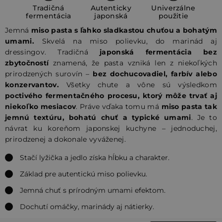
Tradičná
Autenticky
Univerzálne
fermentácia
japonská
použitie
Jemná
miso pasta s ľahko sladkastou chuťou a bohatým
umami.
Skvelá na miso polievku, do marinád aj
dressingov. Tradičná
japonská fermentácia bez
zbytočností
znamená, že pasta vzniká len z niekoľkých
prirodzených surovín –
bez dochucovadiel, farbív alebo
konzervantov.
Všetky chute a vône sú výsledkom
poctivého fermentačného procesu, ktorý môže trvať aj
niekoľko mesiacov
. Práve vďaka tomu má
miso pasta tak
jemnú textúru, bohatú chuť a typické umami
. Je to
návrat ku koreňom japonskej kuchyne – jednoduchej,
prirodzenej a dokonale vyváženej.
Stačí lyžička a jedlo získa hĺbku a charakter.
Základ pre autentickú miso polievku.
Jemná chuť s prírodným umami efektom.
Dochutí omáčky, marinády aj nátierky.