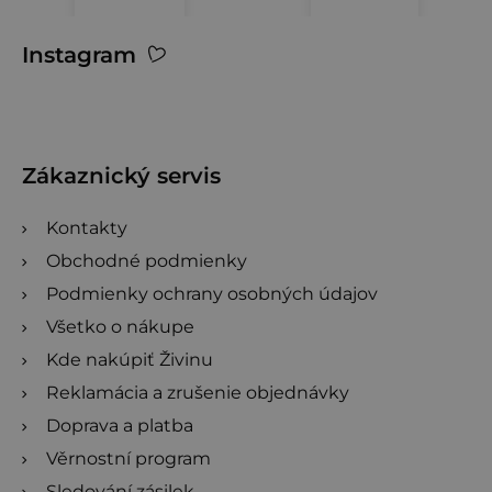
hviezdičiek.
Z
Instagram
á
p
ä
t
Zákaznický servis
i
Kontakty
e
Obchodné podmienky
Podmienky ochrany osobných údajov
Všetko o nákupe
Kde nakúpiť Živinu
Reklamácia a zrušenie objednávky
Doprava a platba
Věrnostní program
Sledování zásilek