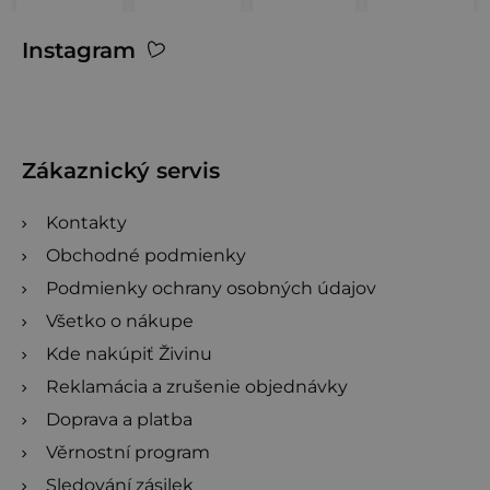
hviezdičiek.
hviezdičiek.
hviezdičiek.
5
Z
hviezdičiek.
Instagram
á
p
ä
t
Zákaznický servis
i
Kontakty
e
Obchodné podmienky
Podmienky ochrany osobných údajov
Všetko o nákupe
Kde nakúpiť Živinu
Reklamácia a zrušenie objednávky
Doprava a platba
Věrnostní program
Sledování zásilek