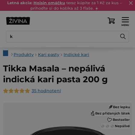
Prejsť
Letná akcia:
Hoisin omáčku
teraz kúpite za 1 Kč za kus –
prihoďte si do košíka až 3 fľaše. ☀️
na
obsah
Nákupný
košík
Domov
Produkty
Kari pasty
Indické kari
Tikka Masala – nepálivá
indická kari pasta 200 g
35 hodnotení
Priemerné
hodnotenie
Bez lepku
produktu
Bez přidaných látek
je
Bestseller
5,0
Nepálivé
z