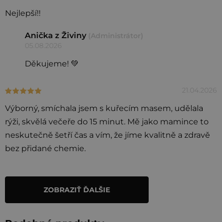
p
Nejlepší!!
i
Anička z Živiny
(Administrátor)
s
05.08.2026
h
Děkujeme! 💚
o
d
21.04.2026
Hodnotenie produktu je 5 z 5 hviezdičiek.
n
o
Výborný, smíchala jsem s kuřecím masem, udělala
t
rýži, skvělá večeře do 15 minut. Mě jako mamince to
e
neskutečně šetří čas a vím, že jíme kvalitně a zdravě
n
bez přidané chemie.
í
ZOBRAZIŤ ĎALŠIE
O
v
l