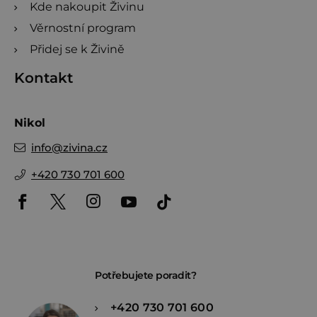
Kde nakoupit Živinu
Věrnostní program
Přidej se k Živině
Kontakt
Nikol
info
@
zivina.cz
+420 730 701 600
Potřebujete poradit?
+420 730 701 600