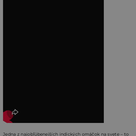
Jedna z najobľúbenejších indických omáčok na svete – to