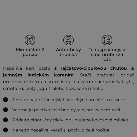
Minimálne 2
Autenticky
To najpracnejšie
porcie
indická
sme urobili za
vás
Nepálivá kari pasta
s rajčatovo-cibuľovou chuťou a
jemným indickým korením
. Stačí prehriať, pridať
orestované tofu alebo mäso a na zjemnenie vmiešať ghí,
smotanu, biely jogurt alebo kokosové mlieko.
Jedna z najobľúbenejších indických omáčok na svete
Varíme ju poctivo celé hodiny, aby ste vy nemuseli
Pridajte plnotučný biely jogurt alebo kokosové mlieko
Na tejto nepálivej verzii si pochutí celá rodina