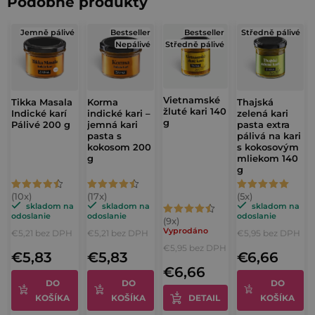
Podobné produkty
á
d
Jemně pálivé
Bestseller
Bestseller
Středně pálivé
a
Nepálivé
Středně pálivé
c
i
e
Vietnamské
Tikka Masala
Korma
Thajská
p
žluté kari 140
Indické karí
indické kari –
zelená kari
g
Pálivé 200 g
jemná kari
pasta extra
r
pasta s
pálivá na kari
v
kokosom 200
s kokosovým
g
mliekom 140
k
g
y
Priemerné
Priemerné
Priemerné
v
hodnotenie
hodnotenie
hodnotenie
skladom na
skladom na
skladom na
ý
Priemerné
odoslanie
odoslanie
odoslanie
produktu
produktu
produktu
p
hodnotenie
Vyprodáno
€5,21 bez DPH
€5,21 bez DPH
€5,95 bez DPH
i
je
je
je
€5,95 bez DPH
produktu
€5,83
€5,83
€6,66
s
4,9
4,7
5,0
je
€6,66
u
z
z
z
DO
DO
DO
4,9
KOŠÍKA
KOŠÍKA
DETAIL
KOŠÍKA
5
5
5
z