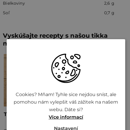
Bielkoviny
2,6 g
Soľ
0,7 g
Vyskúšajte recepty s našou tikka
masala kari omáčkou
Cookies? Mňam! Tyhle sice nejdou sníst, ale
pomohou nám vylepšit váš zážitek na našem
webu. Dáte si?
Více informací
Nastavení