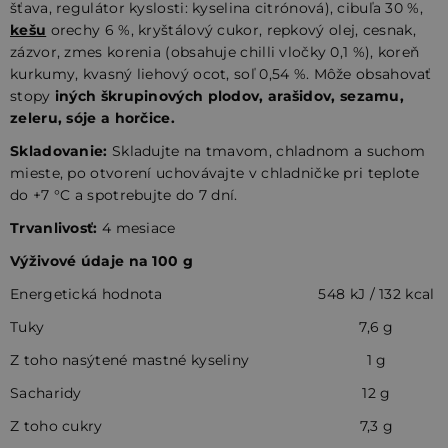
šťava, regulátor kyslosti: kyselina citrónová), cibuľa 30 %,
kešu
orechy 6 %, kryštálový cukor, repkový olej, cesnak,
zázvor, zmes korenia (obsahuje chilli vločky 0,1 %), koreň
kurkumy, kvasný liehový ocot, soľ 0,54 %. Môže obsahovať
stopy
iných škrupinových plodov, arašidov, sezamu,
zeleru, sóje a horčice.
Skladovanie:
Skladujte na tmavom, chladnom a suchom
mieste, po otvorení uchovávajte v chladničke pri teplote
do +7 °C a spotrebujte do 7 dní.
Trvanlivosť:
4 mesiace
Výživové údaje na 100 g
Energetická hodnota
548 kJ / 132 kcal
Tuky
7,6 g
Z toho nasýtené mastné kyseliny
1 g
Sacharidy
12 g
Z toho cukry
7,3 g