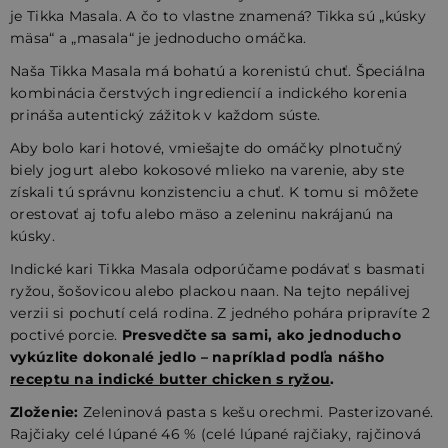
je Tikka Masala. A čo to vlastne znamená? Tikka sú „kúsky
mäsa“ a „masala“ je jednoducho omáčka.
Naša Tikka Masala má bohatú a korenistú chuť. Špeciálna
kombinácia čerstvých ingrediencií a indického korenia
prináša autentický zážitok v každom súste.
Aby bolo kari hotové, vmiešajte do omáčky plnotučný
biely jogurt alebo kokosové mlieko na varenie, aby ste
získali tú správnu konzistenciu a chuť. K tomu si môžete
orestovať aj tofu alebo mäso a zeleninu nakrájanú na
kúsky.
Indické kari Tikka Masala odporúčame podávať s basmati
ryžou, šošovicou alebo plackou naan. Na tejto nepálivej
verzii si pochutí celá rodina. Z jedného pohára pripravíte 2
poctivé porcie.
Presvedčte sa sami, ako jednoducho
vykúzlite dokonalé jedlo – napríklad podľa nášho
receptu na indické butter chicken s ryžou
.
Zloženie:
Zeleninová pasta s kešu orechmi. Pasterizované.
Rajčiaky celé lúpané 46 % (celé lúpané rajčiaky, rajčinová