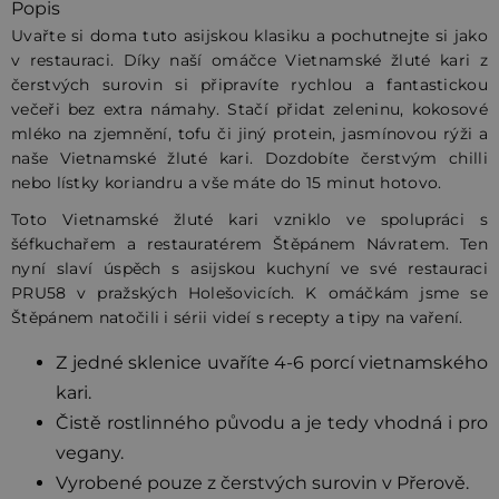
Popis
Uvařte si doma tuto asijskou klasiku a pochutnejte si jako
v restauraci. Díky naší omáčce Vietnamské žluté kari z
čerstvých surovin si připravíte rychlou a fantastickou
večeři bez extra námahy. Stačí přidat zeleninu, kokosové
mléko na zjemnění, tofu či jiný protein, jasmínovou rýži a
naše Vietnamské žluté kari. Dozdobíte čerstvým chilli
nebo lístky koriandru a vše máte do 15 minut hotovo.
Toto Vietnamské žluté kari vzniklo ve spolupráci s
šéfkuchařem a restauratérem Štěpánem Návratem. Ten
nyní slaví úspěch s asijskou kuchyní ve své restauraci
PRU58 v pražských Holešovicích. K omáčkám jsme se
Štěpánem natočili i sérii videí s recepty a tipy na vaření.
Z jedné sklenice uvaříte 4-6 porcí vietnamského
kari.
Čistě rostlinného původu a je tedy vhodná i pro
vegany.
Vyrobené pouze z čerstvých surovin v Přerově.