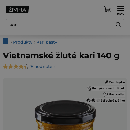
Prejsť
na
Nákupný
obsah
košík
Domov
Produkty
Kari pasty
Vietnamské žluté kari 140 g
9 hodnotení
Priemerné
hodnotenie
Bez lepku
produktu
Bez přidaných látek
je
Bestseller
4,9
Středně pálivé
z
5
hviezdičiek.