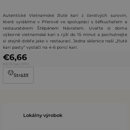
Autentické Vietnamské žluté kari z čerstvých surovin,
které vyrábíme v Přerově ve spolupráci s šéfkuchařem a
restauratérem Štěpánem Návratem. Uvařte si doma
výborné vietnamské kari s rýží do 15 minut a pochutnejte
si stejně dobře jako v restauraci. Jedna sklenice naší „žluté
kari pasty“ vystačí na 4-6 porcí kari.
€6,66
€5,95 bez DPH
Strážiť
Lokálny výrobok