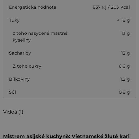
Energetická hodnota
837 Kj / 203 Kcal
Tuky
< 16 g
z toho nasycené mastné
1,1 g
kyseliny
Sacharidy
12 g
Z toho cukry
6,6 g
Bílkoviny
1,2 g
Sůl
0,6 g
Videá (1)
Mistrem asijské kuchyně: Vietnamské žluté kari