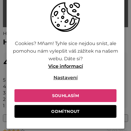
Hodnotenie (9)
Hodnotenie tovaru
Cookies? Mňam! Tyhle sice nejdou sníst, ale
pomohou nám vylepšit váš zážitek na našem
4,9
Priemerné
webu. Dáte si?
hodnotenie
Více informací
9 hodnotení
produktu
Nastavení
8x
5
je
1x
4
4,9
0x
3
SOUHLASÍM
0x
2
z 5
0x
1
hviezdičiek.
ODMÍTNOUT
Pridať hodnotenie
26.02.2026