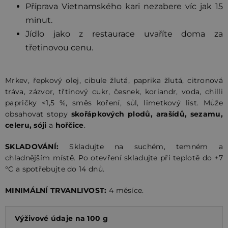
Příprava Vietnamského kari nezabere víc jak 15
minut.
Jídlo jako z restaurace uvaříte doma za
třetinovou cenu.
Mrkev, řepkový olej, cibule žlutá, paprika žlutá, citronová
tráva, zázvor, třtinový cukr, česnek, koriandr, voda, chilli
papričky <1,5 %, směs koření, sůl, limetkový list. Může
obsahovat stopy
skořápkových plodů, arašídů, sezamu,
celeru, sóji
a
hořčice
.
SKLADOVÁNÍ:
Skladujte na suchém, temném a
chladnějším místě. Po otevření skladujte při teplotě do +7
°C a spotřebujte do 14 dnů.
MINIMÁLNÍ TRVANLIVOST:
4 měsíce.
Výživové údaje na 100 g