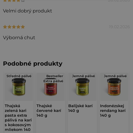
Hodnotenie produktu je 4 z 5 hviezdičiek.
V
ý
Velmi dobrý produkt
p
i
19.02.2026
Hodnotenie produktu je 5 z 5 hviezdičiek.
s
Výborná chut
h
o
d
Podobné produkty
n
o
Středně pálivé
Bestseller
Jemně pálivé
Jemně pálivé
t
Extra pálivé
e
n
í
Thajská
Thajské
Balijské karí
Indonézskej
zelená kari
červené karí
140 g
rendang karí
pasta extra
140 g
140 g
pálivá na kari
s kokosovým
mliekom 140