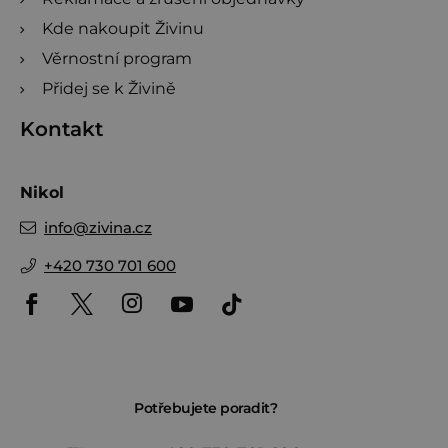
Kde nakoupit Živinu
Věrnostní program
Přidej se k Živině
Kontakt
Nikol
info
@
zivina.cz
+420 730 701 600
Potřebujete poradit?