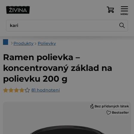
Prejsť
na
Nákupný
obsah
košík
Domov
Produkty
Polievky
Ramen polievka –
koncentrovaný základ na
polievku 200 g
81 hodnotení
Priemerné
hodnotenie
Bez přidaných látek
produktu
Bestseller
je
4,0
z