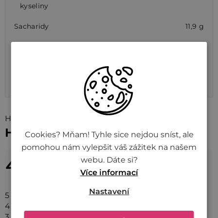
kyseliny
Sacharidy
11,9 g
z toho cukry
5,5 g
Bielkoviny
8,1 g
Soľ
3,3 g
Hodnotenie (81)
Hodnotenie tovaru
Cookies? Mňam! Tyhle sice nejdou sníst, ale
pomohou nám vylepšit váš zážitek na našem
4,0
Priemerné
webu. Dáte si?
hodnotenie
Více informací
81 hodnotení
produktu
Nastavení
50x
5
je
8x
4
4,0
6x
3