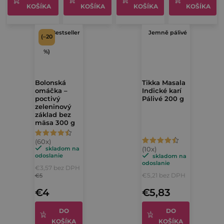
5
5
KOŠÍKA
KOŠÍKA
KOŠÍKA
KOŠÍKA
5
5
hviezdičiek.
hviezdičiek.
hviezdičiek.
hviezdičiek.
Bestseller
Jemně pálivé
(–20
%)
Bolonská
Tikka Masala
omáčka –
Indické karí
poctivý
Pálivé 200 g
zeleninový
základ bez
mäsa 300 g
Priemerné
Priemerné
hodnotenie
skladom na
hodnotenie
odoslanie
skladom na
produktu
odoslanie
€3,57 bez DPH
produktu
je
€5,21 bez DPH
€5
je
4,8
€4
€5,83
4,9
z
z
DO
DO
5
KOŠÍKA
KOŠÍKA
5