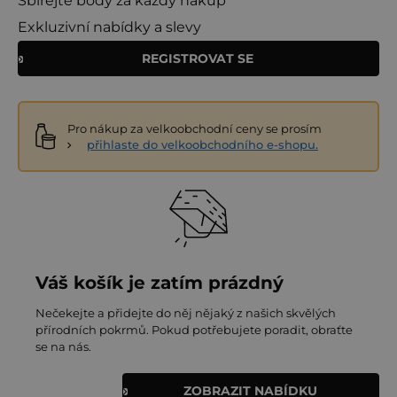
Sbírejte body za každý nákup
Exkluzivní nabídky a slevy
REGISTROVAT SE
Pro nákup za velkoobchodní ceny se prosím
přihlaste do velkoobchodního e-shopu.
Váš košík je zatím prázdný
Nečekejte a přidejte do něj nějaký z našich skvělých
přírodních pokrmů. Pokud potřebujete poradit, obraťte
se na nás.
ZOBRAZIT NABÍDKU