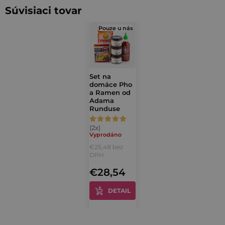
á
Súvisiaci tovar
d
Pouze u nás
a
c
i
e
Set na
p
domáce Pho
r
a Ramen od
Adama
v
Runduse
k
Priemerné
y
hodnotenie
Vyprodáno
v
€25,48 bez
produktu
ý
DPH
je
p
€28,54
5,0
i
z
s
DETAIL
u
5
hviezdičiek.