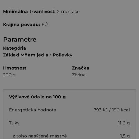
Minimálna trvanlivosť:
2 mesiace
Krajina pôvodu:
EÚ
Parametre
Kategória
Základ Mňam jedla
/
Polievky
Hmotnosť
Značka
200 g
Živina
Výživové údaje na 100 g
Energetická hodnota
793 kJ / 190 kcal
Tuky
11,6 g
z toho nasýtené mastné
1,5 g