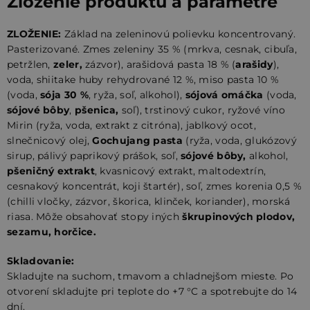
Zloženie produktu a parametre
ZLOŽENIE:
Základ na zeleninovú polievku koncentrovaný.
Pasterizované. Zmes zeleniny 35 % (mrkva, cesnak, cibuľa,
petržlen,
zeler,
zázvor), arašidová pasta 18 % (
arašidy
),
voda, shiitake huby rehydrované 12 %, miso pasta 10 %
(voda,
sója 30 %
, ryža, soľ, alkohol),
sójová omáčka
(voda,
sójové bôby
,
pšenica,
soľ), trstinový cukor, ryžové víno
Mirin (ryža, voda, extrakt z citróna), jablkový ocot,
slnečnicový olej,
Gochujang pasta
(ryža, voda, glukózový
sirup, pálivý paprikový prášok, soľ,
sójové bôby,
alkohol,
pšeničný extrakt
, kvasnicový extrakt, maltodextrín,
cesnakový koncentrát, koji štartér), soľ, zmes korenia 0,5 %
(chilli vločky, zázvor, škorica, klinček, koriander), morská
riasa. Môže obsahovať stopy iných
škrupinových plodov,
sezamu, horčice.
Skladovanie:
Skladujte na suchom, tmavom a chladnejšom mieste. Po
otvorení skladujte pri teplote do +7 °C a spotrebujte do 14
dní.