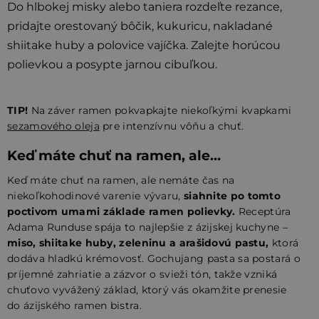
Do hlbokej misky alebo taniera rozdeľte rezance,
pridajte orestovaný bôčik, kukuricu, nakladané
shiitake huby a polovice vajíčka. Zalejte horúcou
polievkou a posypte jarnou cibuľkou.
TIP!
Na záver ramen pokvapkajte niekoľkými kvapkami
sezamového oleja
pre intenzívnu vôňu a chuť.
Keď máte chuť na ramen, ale…
Keď máte chuť na ramen, ale nemáte čas na
niekoľkohodinové varenie vývaru,
siahnite po tomto
poctivom umami základe ramen polievky.
Receptúra
Adama Runduse spája to najlepšie z ázijskej kuchyne –
miso, shiitake huby, zeleninu a arašidovú pastu,
ktorá
dodáva hladkú krémovosť. Gochujang pasta sa postará o
príjemné zahriatie a zázvor o svieži tón, takže vzniká
chuťovo vyvážený základ, ktorý vás okamžite prenesie
do ázijského ramen bistra.