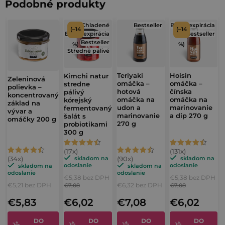
Podobné produkty
Chladené
Bestseller
Blízka expirácia
(–14
(–14
Blízka expirácia
Bestseller
Bestseller
%)
%)
Středně pálivé
Teriyaki
Hoisin
Kimchi natur
Zeleninová
omáčka –
omáčka –
stredne
polievka –
hotová
čínska
pálivý
koncentrovaný
omáčka na
omáčka na
kórejský
základ na
udon a
marinovanie
fermentovaný
vývar a
marinovanie
a dip 270 g
šalát s
omáčky 200 g
270 g
probiotikami
300 g
Priemerné
Priemerné
Priemerné
Priemerné
hodnotenie
hodnotenie
skladom na
skladom na
hodnotenie
hodnotenie
odoslanie
odoslanie
skladom na
skladom na
produktu
produktu
odoslanie
odoslanie
€5,38 bez DPH
€5,38 bez DPH
produktu
produktu
je
je
€5,21 bez DPH
€6,32 bez DPH
€7,08
€7,08
je
je
4,9
4,7
€5,83
€6,02
€7,08
€6,02
4,6
4,7
z
z
z
z
DO
DO
DO
DO