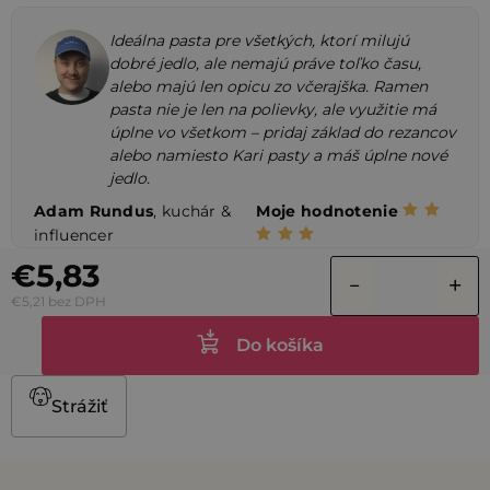
Ideálna pasta pre všetkých, ktorí milujú
dobré jedlo, ale nemajú práve toľko času,
alebo majú len opicu zo včerajška. Ramen
pasta nie je len na polievky, ale využitie má
úplne vo všetkom – pridaj základ do rezancov
alebo namiesto Kari pasty a máš úplne nové
jedlo.
Adam Rundus
, kuchár &
Moje hodnotenie
influencer
€5,83
€5,21 bez DPH
Do košíka
Strážiť