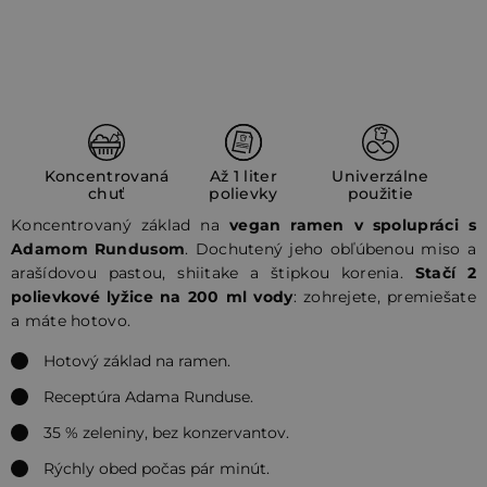
Koncentrovaná
Až 1 liter
Univerzálne
chuť
polievky
použitie
Koncentrovaný základ na
vegan ramen v spolupráci s
Adamom Rundusom
. Dochutený jeho obľúbenou miso a
arašídovou pastou, shiitake a štipkou korenia.
Stačí 2
polievkové lyžice na 200 ml vody
: zohrejete, premiešate
a máte hotovo.
Hotový základ na ramen.
Receptúra Adama Runduse.
35 % zeleniny, bez konzervantov.
Rýchly obed počas pár minút.