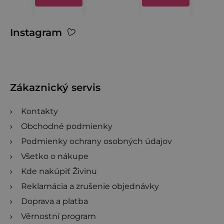
hviezdičiek.
hviezdičiek.
Z
Instagram
á
p
ä
t
Zákaznický servis
i
Kontakty
e
Obchodné podmienky
Podmienky ochrany osobných údajov
Všetko o nákupe
Kde nakúpiť Živinu
Reklamácia a zrušenie objednávky
Doprava a platba
Věrnostní program