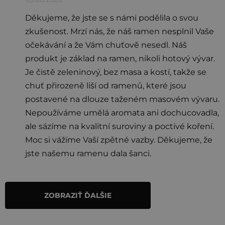
n
í
Děkujeme, že jste se s námi podělila o svou
zkušenost. Mrzí nás, že náš ramen nesplnil Vaše
očekávání a že Vám chuťově nesedl. Náš
produkt je základ na ramen, nikoli hotový vývar.
Je čistě zeleninový, bez masa a kostí, takže se
chuť přirozeně liší od ramenů, které jsou
postavené na dlouze taženém masovém vývaru.
Nepoužíváme umělá aromata ani dochucovadla,
ale sázíme na kvalitní suroviny a poctivé koření.
Moc si vážíme Vaší zpětné vazby. Děkujeme, že
jste našemu ramenu dala šanci.
ZOBRAZIŤ ĎALŠIE
O
v
l