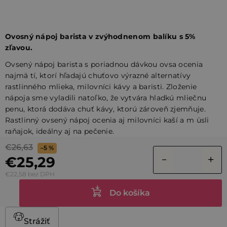
Ovosný nápoj barista v zvýhodnenom balíku s 5%
zľavou.
Ovsený nápoj barista s poriadnou dávkou ovsa ocenia
najmä tí, ktorí hľadajú chuťovo výrazné alternatívy
rastlinného mlieka, milovníci kávy a baristi. Zloženie
nápoja sme vyladili natoľko, že vytvára hladkú mliečnu
penu, ktorá dodáva chuť kávy, ktorú zároveň zjemňuje.
Rastlinný ovsený nápoj ocenia aj milovníci kaší a m üsli
raňajok, ideálny aj na pečenie.
€26,63
–5 %
€25,29
€22,58 bez DPH
Do košíka
Strážiť