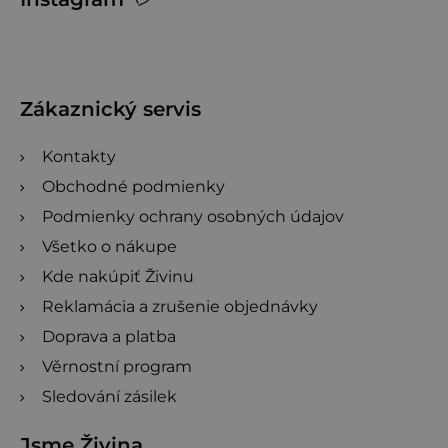
d
á
n
p
o
ä
t
t
Zákaznický servis
e
i
n
Kontakty
e
í
Obchodné podmienky
Podmienky ochrany osobných údajov
Všetko o nákupe
Kde nakúpiť Živinu
Reklamácia a zrušenie objednávky
Doprava a platba
Věrnostní program
Sledování zásilek
Jsme Živina