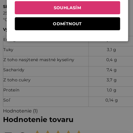
Skladovanie
:
Skladujte na suchom mieste pri teplote do
SOUHLASÍM
25 °C. Po otvorení skladujte v chladničke pri teplote do 7
°C a spotrebujte do 5 dní.
ODMÍTNOUT
Výživové údaje na 100 ml
Energetická hodnota
266 Kj / 64 Kcal
Tuky
3,1 g
Z toho nasýtené mastné kyseliny
0,4 g
Sacharidy
7,4 g
Z toho cukry
3,7 g
Proteín
1,0 g
Soľ
0,14 g
Hodnotenie (1)
Hodnotenie tovaru