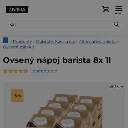
Prejsť
na
Nákupný
obsah
košík
Domov
Produkty
Dobroty, káva a čaj
Alternatívy mlieka
Ovsené mlieko
Ovsený nápoj barista 8x 1l
1 hodnotenie
Priemerné
hodnotenie
Akcia
produktu
je
–5 %
5,0
z
5
hviezdičiek.