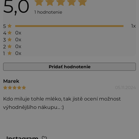
5,0
Priemerné
hodnotenie
1 hodnotenie
produktu
1x
5
je
0x
4
5,0
0x
3
0x
2
z 5
0x
1
hviezdičiek.
Pridať hodnotenie
V
Marek
05.11.2024
Hodnotenie produktu je 5 z 5 hviezdičiek.
ý
p
Kdo miluje tohle mléko, tak jistě ocení možnost
i
výhodnějšího nákupu... :)
s
h
Z
o
Instagram