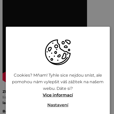
Cookies? Mňam! Tyhle sice nejdou sníst, ale
pomohou nám vylepšit váš zážitek na našem
webu. Dáte si?
Zloženie
:
Pitná voda, ovos (15,38 %), slnečnicový olej
Více informací
lisovaný za studena, himalájska soľ.
Prirodzene bez
laktózy.
Nastavení
Balenie:
kartónové balenie po 8 ks