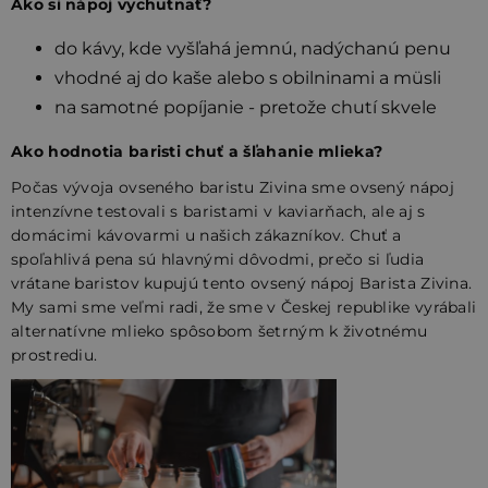
Ako si nápoj vychutnať?
do kávy, kde vyšľahá jemnú, nadýchanú penu
vhodné aj do kaše alebo s obilninami a müsli
na samotné popíjanie - pretože chutí skvele
Ako hodnotia baristi chuť a šľahanie mlieka?
Počas vývoja ovseného baristu Zivina sme ovsený nápoj
intenzívne testovali s baristami v kaviarňach, ale aj s
domácimi kávovarmi u našich zákazníkov. Chuť a
spoľahlivá pena sú hlavnými dôvodmi, prečo si ľudia
vrátane baristov kupujú tento ovsený nápoj Barista Zivina.
My sami sme veľmi radi, že sme v Českej republike vyrábali
alternatívne mlieko spôsobom šetrným k životnému
prostrediu.