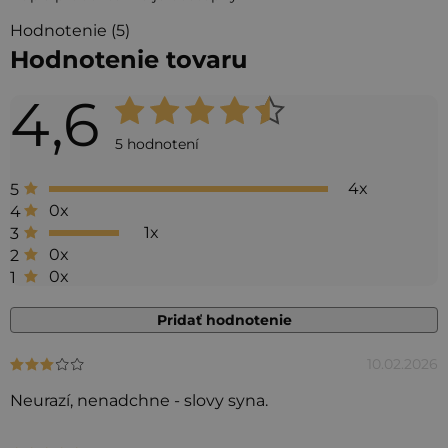
Hodnotenie (5)
Hodnotenie tovaru
4,6
Priemerné
hodnotenie
5 hodnotení
produktu
4x
5
je
0x
4
4,6
1x
3
0x
2
z 5
0x
1
hviezdičiek.
Pridať hodnotenie
10.02.2026
Hodnotenie produktu je 3 z 5 hviezdičiek.
V
ý
Neurazí, nenadchne - slovy syna.
p