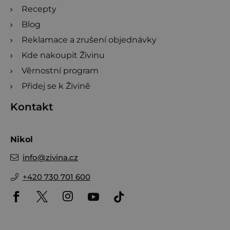
Recepty
Blog
Reklamace a zrušení objednávky
Kde nakoupit Živinu
Věrnostní program
Přidej se k Živině
Kontakt
Nikol
info
@
zivina.cz
+420 730 701 600