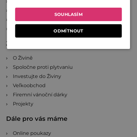
Reklamácia a zrušenie objednávky
Doprava a platba
SOUHLASÍM
Věrnostní program
Sledování zásilek
ODMÍTNOUT
Jsme Živina
O Živině
Spoločne proti plytvaniu
Investujte do Živiny
Veľkoobchod
Firemní vánoční dárky
Projekty
Dále pro vás máme
Online poukazy