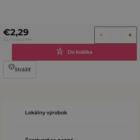
€2,29
€2,04 bez DPH
Do košíka
Strážiť
Lokálny výrobok