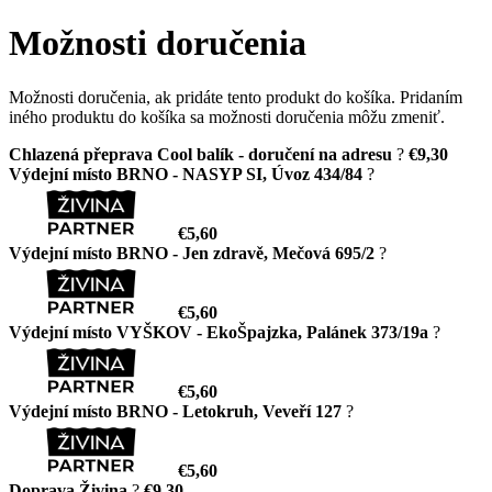
Možnosti doručenia
Možnosti doručenia, ak pridáte tento produkt do košíka. Pridaním
iného produktu do košíka sa možnosti doručenia môžu zmeniť.
Chlazená přeprava Cool balík - doručení na adresu
?
€9,30
Výdejní místo BRNO - NASYP SI, Úvoz 434/84
?
€5,60
Výdejní místo BRNO - Jen zdravě, Mečová 695/2
?
€5,60
Výdejní místo VYŠKOV - EkoŠpajzka, Palánek 373/19a
?
€5,60
Výdejní místo BRNO - Letokruh, Veveří 127
?
€5,60
Doprava Živina
?
€9,30