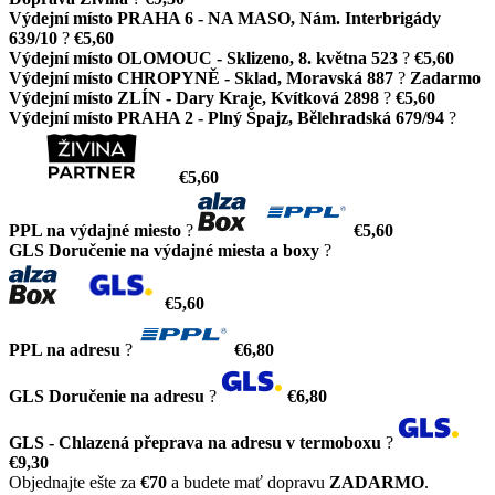
Výdejní místo PRAHA 6 - NA MASO, Nám. Interbrigády
639/10
?
€5,60
Výdejní místo OLOMOUC - Sklizeno, 8. května 523
?
€5,60
Výdejní místo CHROPYNĚ - Sklad, Moravská 887
?
Zadarmo
Výdejní místo ZLÍN - Dary Kraje, Kvítková 2898
?
€5,60
Výdejní místo PRAHA 2 - Plný Špajz, Bělehradská 679/94
?
€5,60
PPL na výdajné miesto
?
€5,60
GLS Doručenie na výdajné miesta a boxy
?
€5,60
PPL na adresu
?
€6,80
GLS Doručenie na adresu
?
€6,80
GLS - Chlazená přeprava na adresu v termoboxu
?
€9,30
Objednajte ešte za
€70
a budete mať dopravu
ZADARMO
.