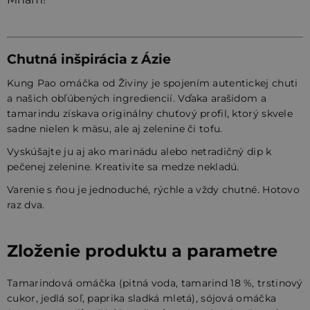
Chutná inšpirácia z Ázie
Kung Pao omáčka od Živiny je spojením autentickej chuti
a našich obľúbených ingrediencií. Vďaka arašidom a
tamarindu získava originálny chuťový profil, ktorý skvele
sadne nielen k mäsu, ale aj zelenine či tofu.
Vyskúšajte ju aj ako marinádu alebo netradičný dip k
pečenej zelenine. Kreativite sa medze nekladú.
Varenie s ňou je jednoduché, rýchle a vždy chutné. Hotovo
raz dva.
Zloženie produktu a parametre
Tamarindová omáčka (pitná voda, tamarind 18 %, trstinový
cukor, jedlá soľ, paprika sladká mletá), sójová omáčka