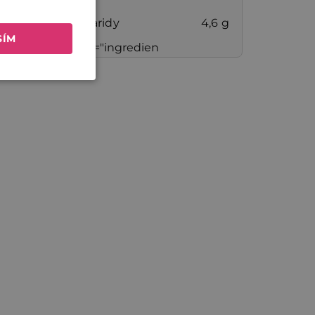
Sacharidy
4,6 g
SÍM
<p class="ingredien