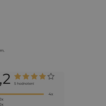
om.
,2
Priemerné
hodnotenie
5 hodnotení
produktu
4x
je
0x
4,2
0x