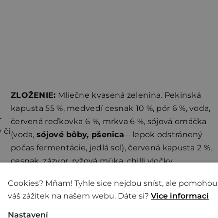
ZLOŽENIE:
Mliečne kvasená zelenina. Pekinská
kapusta 55 %, medvedí cesnak 10 %, pór 6 %, voda,
–
červená reďkovka 6 %, mrkva 6 %, sójová omáčka
 či
(voda,
sójové bôby, pšenica
– lepok odstránený
počas fermentácie, jedlá soľ), červená kapusta 2 %,
cesnak, zázvor, ryžová múka, chilli vločky
ná
gochugaru 0,5 %, himalájska soľ. Môže obsahovať
Cookies? Mňam! Tyhle sice nejdou sníst, ale pomohou
stopy
škrupinových plodov, arašidov, sezamu,
váš zážitek na našem webu. Dáte si?
Více informací
zeleru, horčice
.
Nastavení