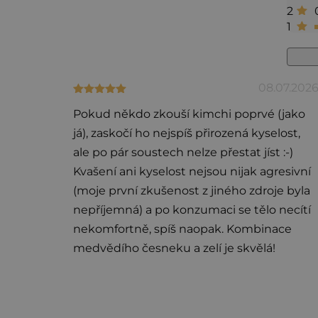
s
2
h
1
o
d
08.07.202
Hodnotenie produktu je 5 z 5 hviezdičiek.
n
o
Pokud někdo zkouší kimchi poprvé (jako
já), zaskočí ho nejspíš přirozená kyselost,
t
ale po pár soustech nelze přestat jíst :-)
e
Kvašení ani kyselost nejsou nijak agresivní
n
(moje první zkušenost z jiného zdroje byla
í
nepříjemná) a po konzumaci se tělo necítí
nekomfortně, spíš naopak. Kombinace
medvědího česneku a zelí je skvělá!