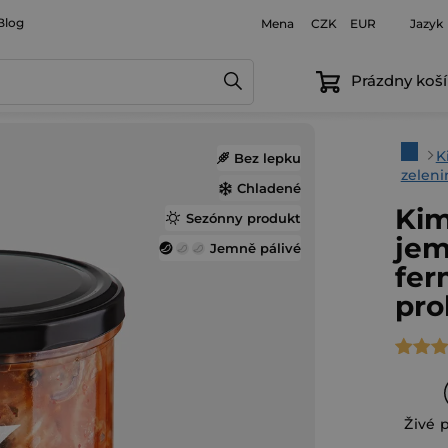
Blog
Mena
Jazyk
CZK
EUR
Prázdny koší
Domo
K
Bez lepku
zeleni
Chladené
Kim
Sezónny produkt
jem
Jemně pálivé
fer
pro
Priem
hodno
produ
Živé 
je