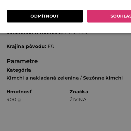
Skladovanie:
Skladujte pri teplote od +2 do +7 °C. Po otvorení
ODMÍTNOUT
SOUHLA
spotrebujte do 7 dní.
t
Minimálna trvanlivosť:
2 mesiace
Krajina pôvodu:
EÚ
Parametre
Kategória
Kimchi a nakladaná zelenina
/
Sezónne kimchi
Hmotnosť
Značka
400 g
ŽIVINA