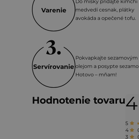
Do misky pridajte kimchi
Varenie
medvedí cesnak, plátky
avokáda a opečené tofu.
Pokvapkajte sezamovým
Servírovanie
olejom a posypte sezam
Hotovo – mňam!
4
V
Hodnotenie tovaru
ý
p
5
i
4
3