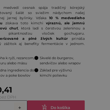
 medvedí cesnak spája tradičný kórejský
ntovaný šalát so sviežim nádychom našej
nej jarnej bylinky. Vďaka
10 % medvedieho
čiek.
ku
získava toto kimchi
výraznú, ale jemnú
kovú chuť
, ktorá ladí s čerstvou zeleninou a
u pikantnosťou vločiek gochugaru.
terizované a plné živých kultúr
prináša
ý zážitok aj benefity fermentácie v jednom.
oha k ryži, rezancom,
Skvelé do burgerov,
guru alebo mäsu
sendvičov alebo wrapov
dna ingrediencia do
Základ pre výživnú
tov a poke bowlov
kimchi polievku
,41
 bez DPH
Do košíka