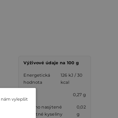
Výživové údaje na 100 g
Energetická
126 kJ / 30
hodnota
kcal
Tuky
0,27 g
 nám vylepšit
z toho nasýtené
0,02
mastné kyseliny
g