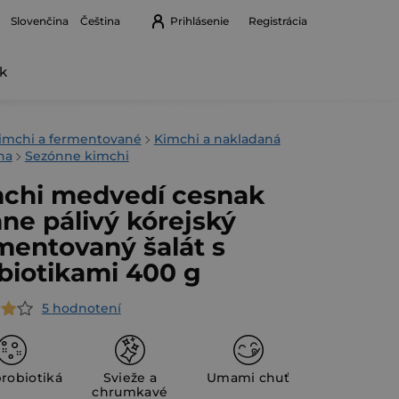
Prihlásenie
Registrácia
Slovenčina
Čeština
k
Nákupný
košík
v
imchi a fermentované
Kimchi a nakladaná
na
Sezónne kimchi
chi medvedí cesnak
ne pálivý kórejský
mentovaný šalát s
biotikami 400 g
5 hodnotení
erné
tenie
ktu
probiotiká
Svieže a
Umami chuť
chrumkavé