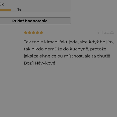
0x
z 5
1x
hviezdičiek.
Pridať hodnotenie
6
14.11.2025
Hodnotenie produktu je 5 z 5 hviezdičiek.
Tak tohle kimchi fakt jede, sice když ho jím,
tak nikdo nemůže do kuchyně, protože
jaksi zalehne celou místnost, ale ta chuť!!!
Boží! Návykové!