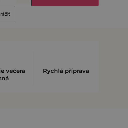
rážiť
je večera
Rychlá příprava
sná