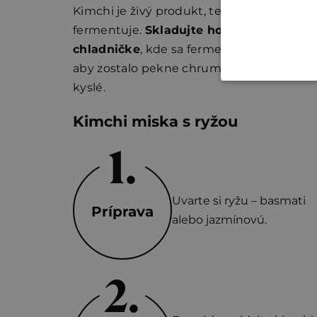
Kimchi je živý produkt, teda stále
fermentuje.
Skladujte ho prosím v
chladničke
, kde sa fermentácia spomalí,
aby zostalo pekne chrumkavé a tak akurá
kyslé.
Kimchi miska s ryžou
Uvarte si ryžu – basmati
Príprava
alebo jazmínovú.