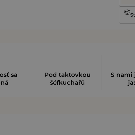
St
osť sa
Pod taktovkou
S nami 
zná
šéfkuchařů
ja