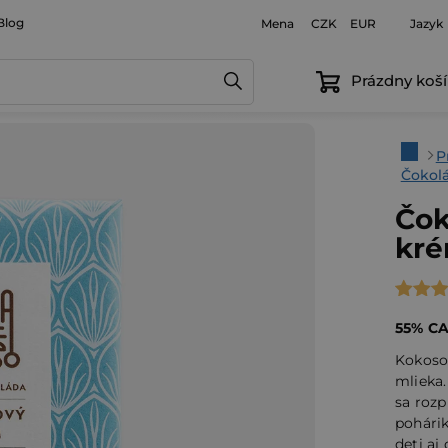
Blog
Mena
Jazyk
CZK
EUR
Prázdny koší
Domo
P
Čokol
Čok
kré
Priem
hodno
55% C
produ
Kokoso
je
mlieka.
5,0
sa rozp
pohárik
z
deti aj