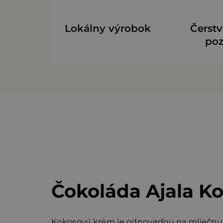
Lokálny výrobok
Čerstv
po
Čokoláda Ajala K
Kokosový krém je odpoveďou na mliečnu 