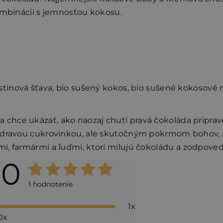
kombinácii s jemnosťou kokosu.
stinová šťava, bio sušený kokos, bio sušené kokosové 
a chce ukázať, ako naozaj chutí pravá čokoláda pripr
ezdravou cukrovinkou, ale skutočným pokrmom bohov, p
i, farmármi a ľuďmi, ktorí milujú čokoládu
a zodpoved
,0
Priemerné
hodnotenie
1 hodnotenie
produktu
1x
je
0x