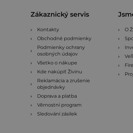
ä
Zákaznický servis
Jsme
t
i
Kontakty
O Ž
Obchodné podmienky
Spo
e
Podmienky ochrany
Inv
osobných údajov
Ve
Všetko o nákupe
Fir
Kde nakúpiť Živinu
Pro
Reklamácia a zrušenie
objednávky
Doprava a platba
Věrnostní program
Sledování zásilek