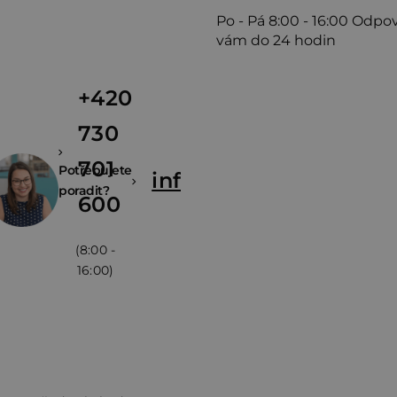
Po - Pá
8:00 - 16:00
Odpo
vám do 24 hodin
+420
730
701
Potřebujete
info@zivina.cz
poradit?
600
(8:00 -
16:00)