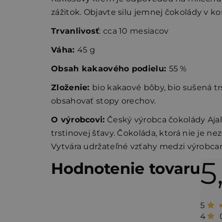
zážitok. Objavte silu jemnej čokolády v 
Trvanlivosť
: cca 10 mesiacov
Váha:
45 g
Obsah kakaového podielu:
55 %
Zloženie:
bio kakaové bôby, bio sušená tr
obsahovať stopy orechov.
O výrobcovi:
Český výrobca čokolády Ajal
trstinovej šťavy.
Čokoláda, ktorá nie je n
Vytvára udržateľné vzťahy medzi výrobcam
5
V
Hodnotenie tovaru
ý
p
5
i
4