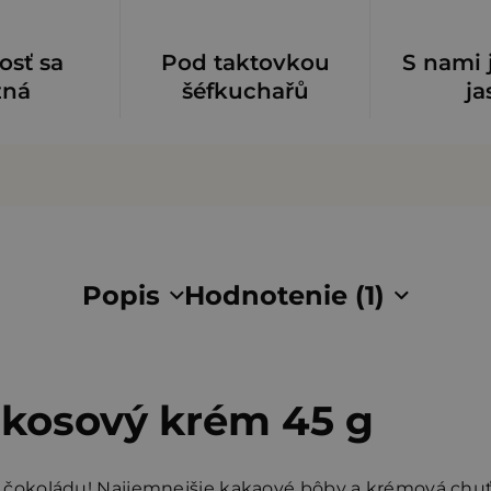
osť sa
Pod taktovkou
S nami 
zná
šéfkuchařů
ja
Popis
Hodnotenie (1)
okosový krém 45 g
čokoládu! Najjemnejšie kakaové bôby a krémová chu