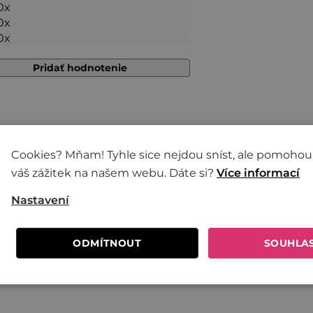
5,0
0x
0x
z 5
0x
hviezdičiek.
Pridať hodnotenie
6
Cookies? Mňam! Tyhle sice nejdou sníst, ale pomohou
váš zážitek na našem webu. Dáte si?
Více informací
Nastavení
ODMÍTNOUT
SOUHLA