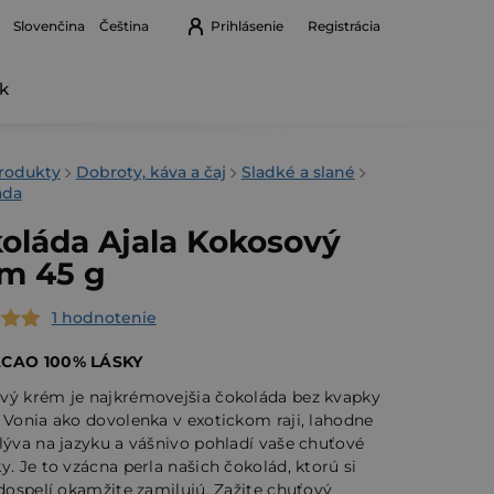
Prihlásenie
Registrácia
Slovenčina
Čeština
k
Nákupný
košík
v
rodukty
Dobroty, káva a čaj
Sladké a slané
áda
oláda Ajala Kokosový
m 45 g
1 hodnotenie
erné
tenie
ACAO 100% LÁSKY
ktu
vý krém je najkrémovejšia čokoláda bez kvapky
 Vonia ako dovolenka v exotickom raji, lahodne
lýva na jazyku a vášnivo pohladí vaše chuťové
y. Je to vzácna perla našich čokolád, ktorú si
 dospelí okamžite zamilujú. Zažite chuťový