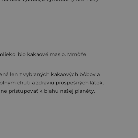
mlieko, bio kakaové maslo. M
môže
avená len z vybraných kakaových bôbov a
lným chuti a zdraviu prospešných látok.
ne pristupovať k blahu našej planéty.