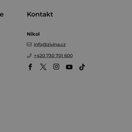
me
Kontakt
Nikol
info
@
zivina.cz
+420 730 701 600