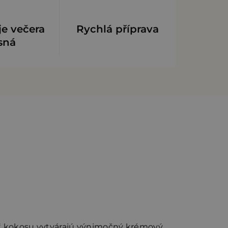
je večera
Rychlá příprava
sná
ť kokosu vytvárajú výnimočný krémový