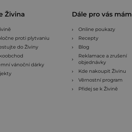
 Živina
Dále pro vás má
ivině
Online poukazy
ločne proti plytvaniu
Recepty
estujte do Živiny
Blog
ľkoobchod
Reklamace a zrušení
objednávky
emní vánoční dárky
Kde nakoupit Živinu
jekty
Věrnostní program
Přidej se k Živině