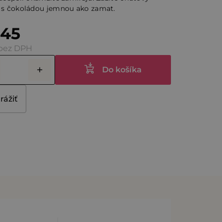
k s čokoládou jemnou ako zamat.
čiek.
,45
 bez DPH
Do košíka
rážiť