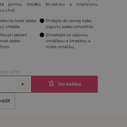
Má jemnú, hladkú štruktúru a intenzívnu
čiek.
vú chuť.
iete na toast alebo
Pridajte do rannej kaše,
vý chlebík.
jogurtu alebo smoothie.
ite pri pečení
Zmiešajte so sójovou
enok alebo
omáčkou a limetkou a
inov.
máte omáčku.
 bez DPH
Do košíka
rážiť