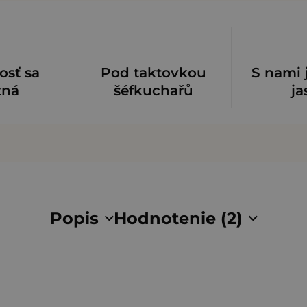
osť sa
Pod taktovkou
S nami 
zná
šéfkuchařů
ja
Popis
Hodnotenie (2)