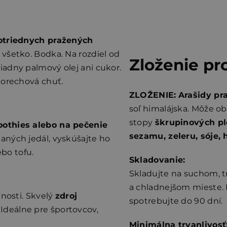
otriednych pražených
e všetko. Bodka. Na rozdiel od
Zloženie pr
adny palmový olej ani cukor.
 orechová chuť.
ZLOŽENIE:
Arašidy pr
soľ himalájska. Môže o
stopy
škrupinových pl
moothies alebo na pečenie
sezamu, zeleru, sóje, 
slaných jedál, vyskúšajte ho
ebo tofu.
Skladovanie:
Skladujte na suchom,
a chladnejšom mieste. 
čnosti. Skvelý
zdroj
spotrebujte do 90 dní.
. Ideálne pre športovcov,
Minimálna trvanlivosť