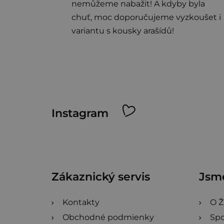
nemůžeme nabažit! A kdyby byla
chuť, moc doporučujeme vyzkoušet i
variantu s kousky arašídů!
Z
Instagram
á
p
ä
Zákaznický servis
Jsme
t
i
Kontakty
O Ž
Obchodné podmienky
Spo
e