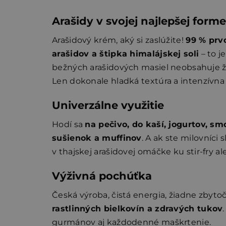
Arašidy v svojej najlepšej forme
Arašidový krém, aký si zaslúžite!
99 % prv
arašidov a štipka himalájskej soli
– to j
bežných arašidových masiel neobsahuje ži
Len dokonale hladká textúra a intenzívna
Univerzálne využitie
Hodí sa
na pečivo, do kaší, jogurtov, s
sušienok a muffinov
. A ak ste milovníci 
v thajskej arašidovej omáčke ku stir-fry al
Výživná pochúťka
Česká výroba, čistá energia, žiadne zbyto
rastlinných bielkovín a zdravých tukov
gurmánov aj každodenné maškrtenie.