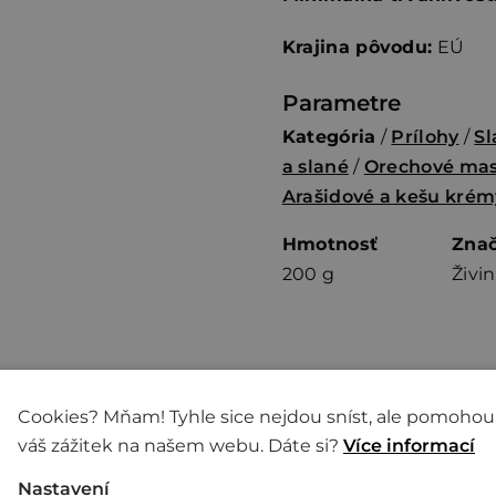
Krajina pôvodu:
EÚ
Parametre
Kategória
/
Prílohy
/
Sl
a slané
/
Orechové mas
Arašidové a kešu krém
Hmotnosť
Zna
200 g
Živi
Cookies? Mňam! Tyhle sice nejdou sníst, ale pomohou
váš zážitek na našem webu. Dáte si?
Více informací
,0
Priemerné
Nastavení