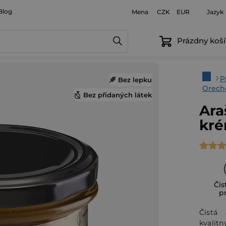
Blog
Mena
Jazyk
CZK
EUR
Prázdny koší
Domo
P
Bez lepku
Orech
Bez přidaných látek
Ara
kré
Priem
hodno
produ
Čis
je
p
5,0
Čistá
z
kvalit