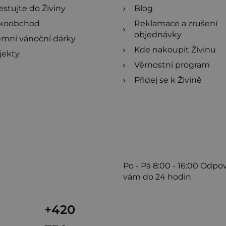
estujte do Živiny
Blog
ľkoobchod
Reklamace a zrušení
objednávky
emní vánoční dárky
Kde nakoupit Živinu
jekty
Věrnostní program
Přidej se k Živině
Po - Pá
8:00 - 16:00
Odpo
vám do 24 hodin
+420