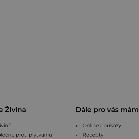
 Živina
Dále pro vás má
ivině
Online poukazy
ločne proti plytvaniu
Recepty