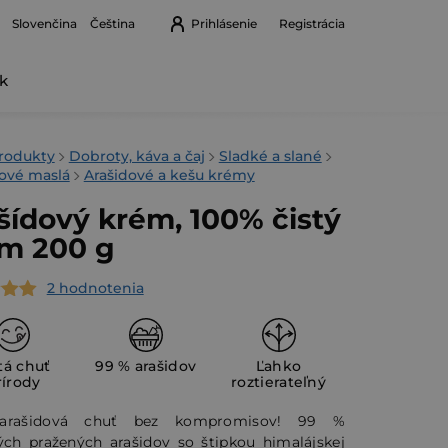
Prihlásenie
Registrácia
Slovenčina
Čeština
k
Nákupný
košík
v
rodukty
Dobroty, káva a čaj
Sladké a slané
ové maslá
Arašidové a kešu krémy
šídový krém, 100% čistý
m 200 g
2 hodnotenia
erné
tenie
ktu
tá chuť
99 % arašidov
Ľahko
rírody
roztierateľný
 arašidová chuť bez kompromisov! 99 %
ných pražených arašidov so štipkou himalájskej