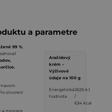
oduktu a parametre
ažené 99 %
,
bsahovať
Arašidový
odov,
krém –
horčice.
Výživové
údaje na 100 g
 tmavom
Energetická
2626 kJ
Po otvorení
hodnota
/
634 kcal
:
4 mesiace