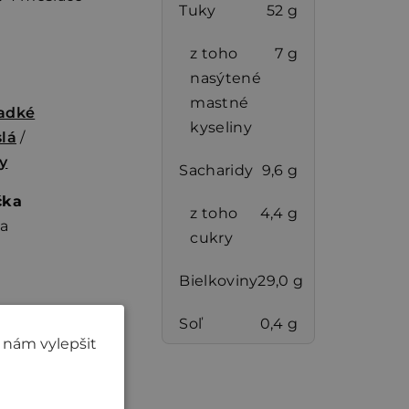
Tuky
52 g
z toho
7 g
nasýtené
mastné
adké
kyseliny
lá
/
y
Sacharidy
9,6 g
čka
z toho
4,4 g
na
cukry
Bielkoviny
29,0 g
Soľ
0,4 g
 nám vylepšit