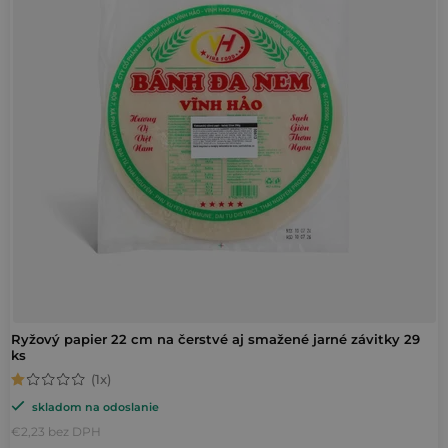
i
e
s
p
p
r
r
o
o
d
d
u
u
k
k
t
t
o
o
v
v
Ryžový papier 22 cm na čerstvé aj smažené jarné závitky 29
ks
Priemerné
skladom na odoslanie
hodnotenie
€2,23 bez DPH
produktu