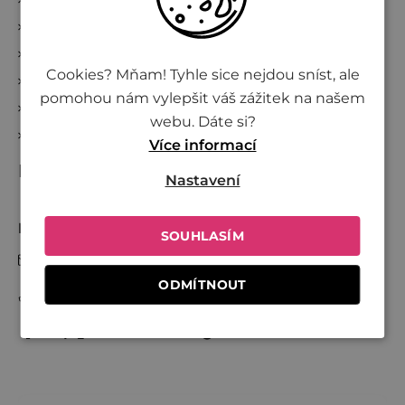
Blog
Reklamace a zrušení objednávky
Cookies? Mňam! Tyhle sice nejdou sníst, ale
Kde nakoupit Živinu
pomohou nám vylepšit váš zážitek na našem
Věrnostní program
webu. Dáte si?
Přidej se k Živině
Více informací
Kontakt
Nastavení
Nikol
SOUHLASÍM
info
@
zivina.cz
ODMÍTNOUT
+420 730 701 600