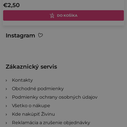
€2,50
je
1,0
DO KOŠÍKA
z
5
O
Z
Instagram
hviezdičiek.
v
á
l
p
á
ä
d
t
Zákaznický servis
a
i
c
Kontakty
e
i
Obchodné podmienky
e
Podmienky ochrany osobných údajov
p
r
Všetko o nákupe
v
Kde nakúpiť Živinu
k
Reklamácia a zrušenie objednávky