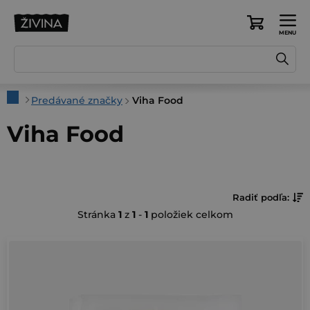
Prejsť
na
Nákupný
obsah
košík
Domov
Predávané značky
Viha Food
Viha Food
R
Radiť podľa:
Stránka
1
z
1
-
1
položiek celkom
a
d
V
e
ý
n
p
i