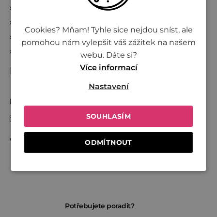
Reklamace a zrušení objednávky
Kde nakoupit Živinu
Cookies? Mňam! Tyhle sice nejdou sníst, ale
Věrnostní program
pomohou nám vylepšit váš zážitek na našem
Přidej se k Živině
webu. Dáte si?
Více informací
Kontakt
Nastavení
Nikol
SOUHLASÍM
info
@
zivina.cz
+420 730 701 600
ODMÍTNOUT
Potřebujete poradit?