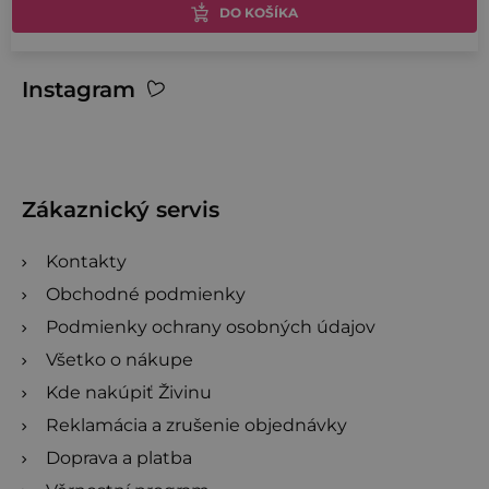
DO KOŠÍKA
O
Z
Instagram
v
á
l
p
á
ä
d
t
Zákaznický servis
a
i
c
Kontakty
e
i
Obchodné podmienky
e
Podmienky ochrany osobných údajov
p
r
Všetko o nákupe
v
Kde nakúpiť Živinu
k
Reklamácia a zrušenie objednávky
y
Doprava a platba
v