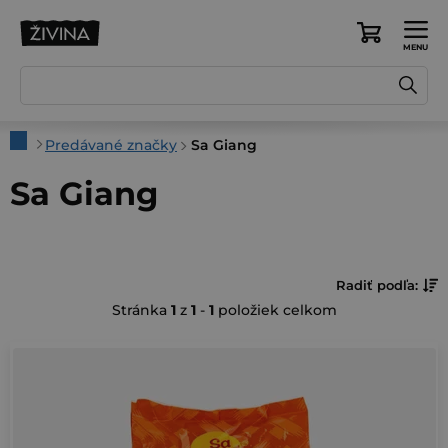
Prejsť
na
Nákupný
obsah
košík
Domov
Predávané značky
Sa Giang
Sa Giang
R
Radiť podľa:
Stránka
1
z
1
-
1
položiek celkom
a
d
V
e
ý
n
p
i