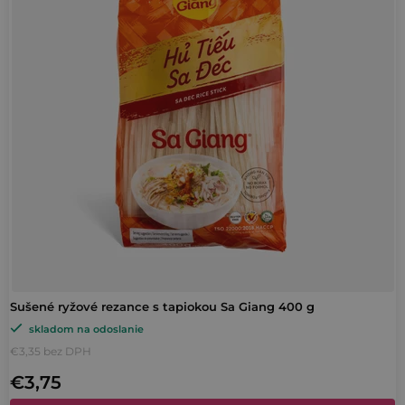
i
e
s
p
p
r
r
o
o
d
d
u
u
k
k
t
t
o
o
v
v
Sušené ryžové rezance s tapiokou Sa Giang 400 g
skladom na odoslanie
€3,35 bez DPH
€3,75