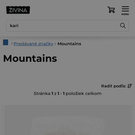
Prejsť
na
Nákupný
obsah
košík
Domov
Predávané značky
Mountains
Mountains
R
Radiť podľa:
Stránka
1
z
1
-
1
položiek celkom
a
d
V
e
ý
n
p
i