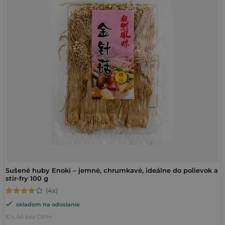
i
e
s
p
p
r
r
o
o
d
d
u
u
k
k
t
t
o
o
v
v
Sušené huby Enoki – jemné, chrumkavé, ideálne do polievok a
stir-fry 100 g
Priemerné
skladom na odoslanie
hodnotenie
€4,46 bez DPH
produktu