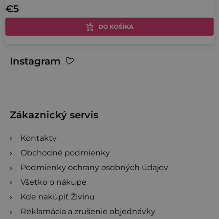
€5
je
4,0
DO KOŠÍKA
z
5
O
Z
Instagram
hviezdičiek.
v
á
l
p
á
ä
d
t
Zákaznický servis
a
i
c
Kontakty
e
i
Obchodné podmienky
e
Podmienky ochrany osobných údajov
p
r
Všetko o nákupe
v
Kde nakúpiť Živinu
k
Reklamácia a zrušenie objednávky