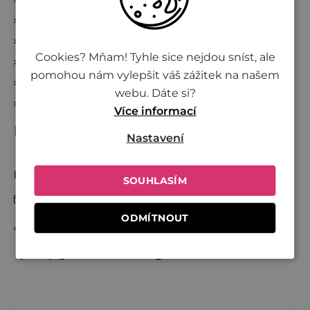
Blog
Reklamace a zrušení objednávky
Cookies? Mňam! Tyhle sice nejdou sníst, ale
Kde nakoupit Živinu
pomohou nám vylepšit váš zážitek na našem
Věrnostní program
webu. Dáte si?
Přidej se k Živině
Více informací
Kontakt
Nastavení
Nikol
SOUHLASÍM
info
@
zivina.cz
ODMÍTNOUT
+420 730 701 600