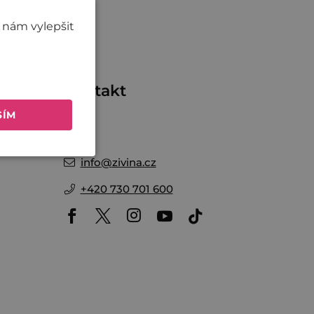
 nám vylepšit
me
Kontakt
SÍM
Nikol
info
@
zivina.cz
+420 730 701 600