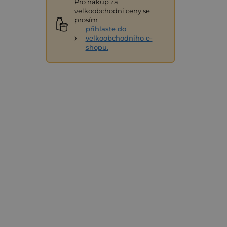
Pro nákup za
velkoobchodní ceny se
prosím
přihlaste do
velkoobchodního e-
shopu.