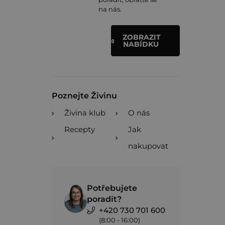
na nás.
ZOBRAZIT
NABÍDKU
Poznejte Živinu
Živina klub
O nás
Recepty
Jak
nakupovat
Potřebujete
poradit?
+420 730 701 600
(8:00 - 16:00)