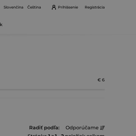
Prihlásenie
Registrácia
Slovenčina
Čeština
k
Nákupný
košík
€
6
R
Radiť podľa:
Odporúčame