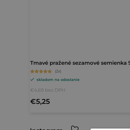
Tmavé pražené sezamové semienka 9
Priemerné
skladom na odoslanie
hodnotenie
produktu
€4,69 bez DPH
je
€5,25
5,0
z
5
Z
hviezdičiek.