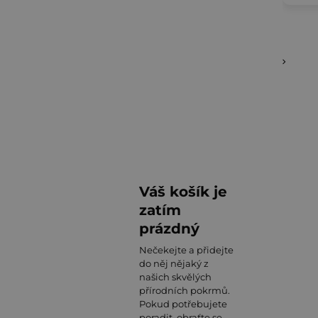
Váš košík je
zatím
prázdný
Nečekejte a přidejte
do něj nějaký z
našich skvělých
přírodních pokrmů.
Pokud potřebujete
poradit, obraťte se