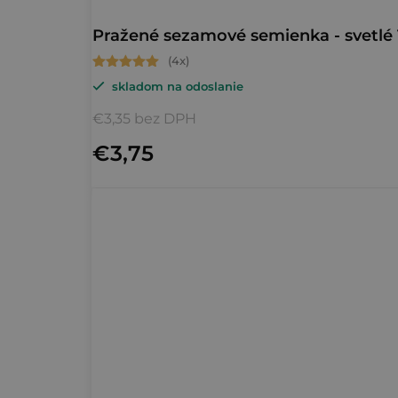
k
t
Pražené sezamové semienka - svetlé
Priemerné
o
skladom na odoslanie
hodnotenie
v
produktu
€3,35 bez DPH
je
€3,75
5,0
z
5
hviezdičiek.