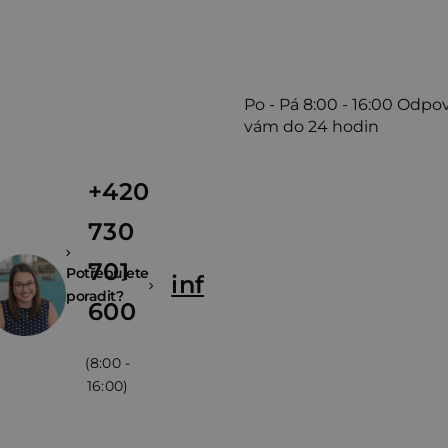
ý
p
i
s
Po - Pá
8:00 - 16:00
Odpo
vám do 24 hodin
u
+420
730
701
Potřebujete
info@zivina.cz
poradit?
600
(8:00 -
16:00)