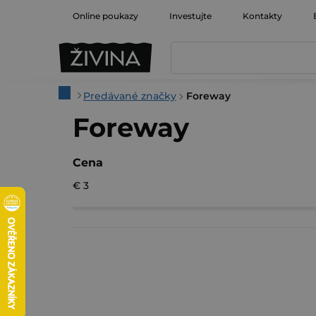
Prejsť
Online poukazy
Investujte
Kontakty
na
obsah
Domov
Predávané značky
Foreway
Foreway
Cena
€
3