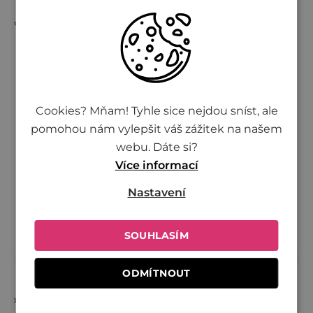
+420 730 701 600
Cookies? Mňam! Tyhle sice nejdou sníst, ale
Potřebujete poradit?
pomohou nám vylepšit váš zážitek na našem
webu. Dáte si?
+420 730 701 600
Více informací
(8:00 - 16:00)
Nastavení
info@zivina.cz
SOUHLASÍM
ODMÍTNOUT
Zpět do obchodu