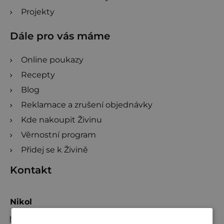
Projekty
Dále pro vás máme
Online poukazy
Recepty
Blog
Reklamace a zrušení objednávky
Kde nakoupit Živinu
Věrnostní program
Přidej se k Živině
Kontakt
Nikol
info
@
zivina.cz