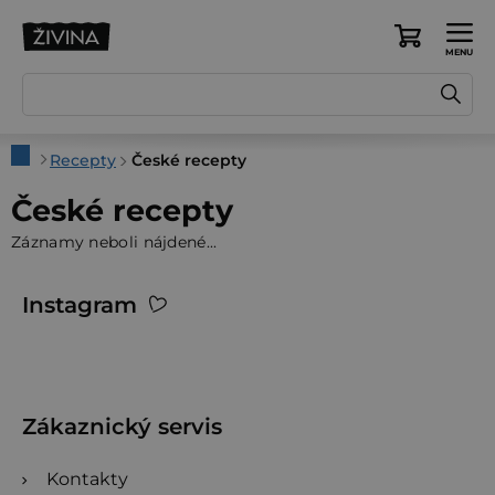
Prejsť
na
Nákupný
obsah
košík
Domov
Recepty
České recepty
České recepty
Záznamy neboli nájdené...
Z
Instagram
á
p
ä
t
Zákaznický servis
i
Kontakty
e