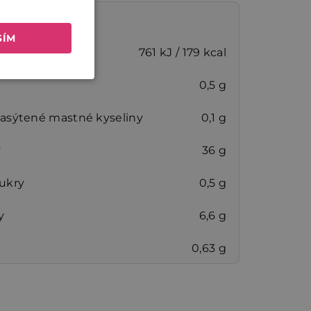
 údaje na 100 g
SÍM
cká hodnota
761 kJ / 179 kcal
0,5 g
nasýtené mastné kyseliny
0,1 g
y
36 g
cukry
0,5 g
y
6,6 g
0,63 g