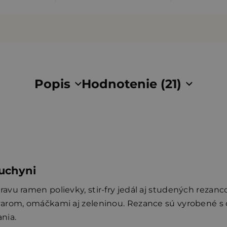
Popis
Hodnotenie (21)
kuchyni
vu ramen polievky, stir-fry jedál aj studených rezanc
arom, omáčkami aj zeleninou. Rezance sú vyrobené s d
nia.