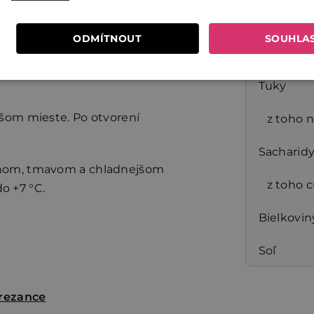
ujúca látka – sorbitol, emulgátor
Výživové
ová (E260), glukono delta lakton,
ODMÍTNOUT
SOUHLA
), malát sodný (E325), laktát
Energeti
Tuky
šom mieste. Po otvorení
z toho 
Sacharid
chom, tmavom a chladnejšom
z toho 
do +7 °C.
Bielkovin
Soľ
rezance