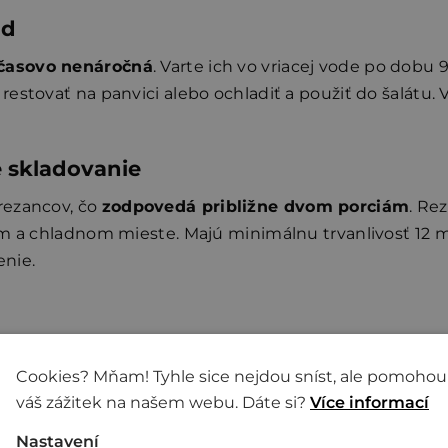
nd
časovo nenáročná
. Varte ich vo vriacej vode po dob
estovať na panvici alebo ochladiť a použiť do šalátu.
é skladovanie
rezancov, čo
zodpovedá približne dvom porciám
. Re
om a chladnom mieste. Majú minimálnu trvanlivosť 12 
enie.
 parametre
Cookies? Mňam! Tyhle sice nejdou sníst, ale pomohou
váš zážitek na našem webu. Dáte si?
Více informací
odifikovaný tapiokový škrob, soľ,
Nastavení