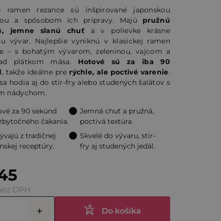
é ramen rezance sú inšpirované japonskou
ňou a spôsobom ich prípravy. Majú
pružnú
ru, jemne slanú chuť
a v polievke krásne
čiek.
nu vývar. Najlepšie vyniknú v klasickej ramen
ke – s bohatým vývarom, zeleninou, vajcom a
klad plátkom mäsa.
Hotové sú za iba 90
d
, takže ideálne pre
rýchle, ale poctivé varenie
.
sa hodia aj do stir-fry alebo studených šalátov s
ym nádychom.
vé za 90 sekúnd
Jemná chuť a pružná,
zbytočného čakania.
poctivá textúra.
ývajú z tradičnej
Skvelé do vývaru, stir-
nskej receptúry.
fry aj studených jedál.
45
bez DPH
Do košíka