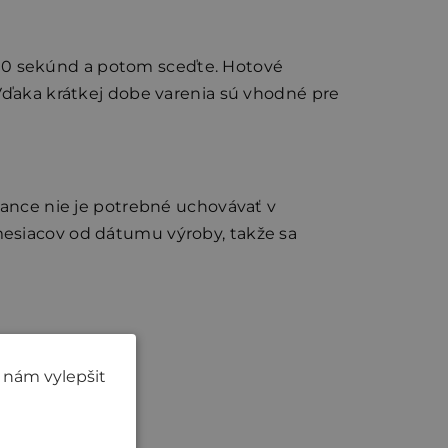
u 90 sekúnd a potom sceďte. Hotové
 Vďaka krátkej dobe varenia sú vhodné pre
zance nie je potrebné uchovávať v
mesiacov od dátumu výroby, takže sa
 nám vylepšit