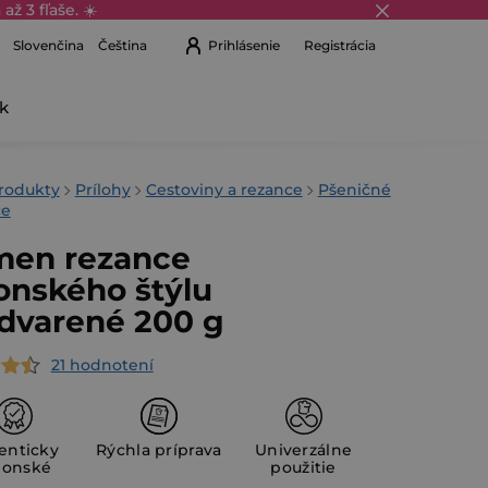
až 3 fľaše. ☀️
Prihlásenie
Registrácia
Slovenčina
Čeština
k
Nákupný
košík
v
rodukty
Prílohy
Cestoviny a rezance
Pšeničné
ce
en rezance
onského štýlu
dvarené 200 g
21 hodnotení
erné
tenie
ktu
enticky
Rýchla príprava
Univerzálne
ponské
použitie