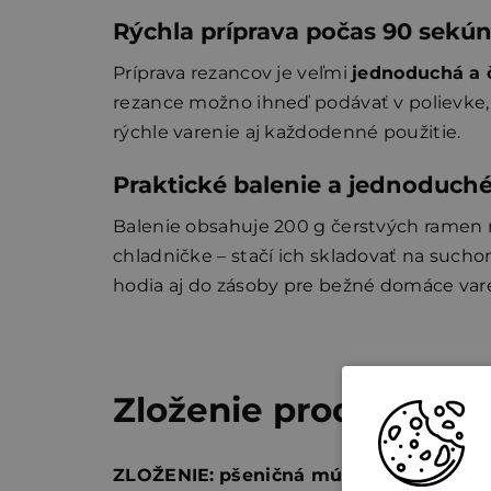
Rýchla príprava počas 90 sekú
Príprava rezancov je veľmi
jednoduchá a 
rezance možno ihneď podávať v polievke, r
rýchle varenie aj každodenné použitie.
Praktické balenie a jednoduch
Balenie obsahuje 200 g čerstvých ramen 
chladničke – stačí ich skladovať na such
hodia aj do zásoby pre bežné domáce var
Zloženie produktu a
ZLOŽENIE:
pšeničná múka
67 %, voda, m