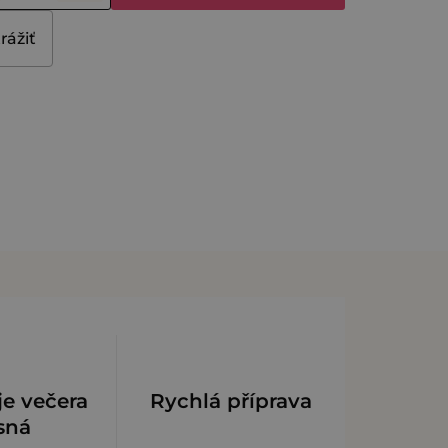
rážiť
je večera
Rychlá příprava
sná