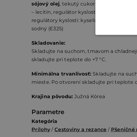
sójový olej
, tekutý cukor, kurkuma, zvlhč
– lecitín, regulátor kyslosti – kyselina oct
regulátory kyslosti: kyselina mliečna (E270
sodný (E325)
Skladovanie:
Skladujte na suchom, tmavom a chladnej
skladujte pri teplote do +7 °C.
Minimálna trvanlivosť:
Skladujte na su
mieste. Po otvorení skladujte pri teplote 
Krajina pôvodu:
Južná Kórea
Parametre
Kategória
Prílohy
/
Cestoviny a rezance
/
Pšeničné 