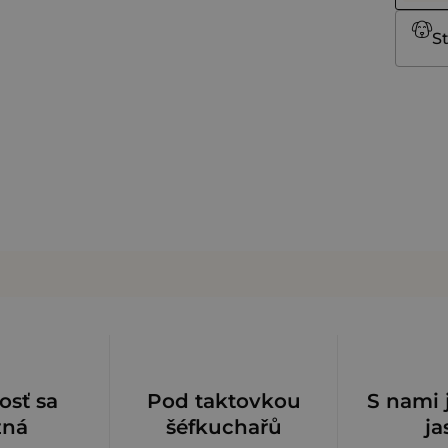
St
osť sa
Pod taktovkou
S nami 
zná
šéfkuchařů
ja