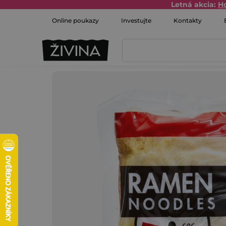
Prejsť
Letná akcia:
H
na
Online poukazy
Investujte
Kontakty
obsah