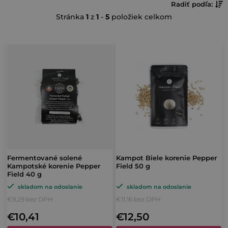
R
Radiť podľa:
Stránka
1
z
1
-
5
položiek celkom
a
d
V
e
ý
n
p
i
i
e
s
p
p
r
r
o
o
Fermentované solené
Kampot Biele korenie Pepper
d
Kampotské korenie Pepper
Field 50 g
d
Field 40 g
u
u
skladom na odoslanie
skladom na odoslanie
k
€9,29 bez DPH
€11,16 bez DPH
k
t
€10,41
€12,50
t
o