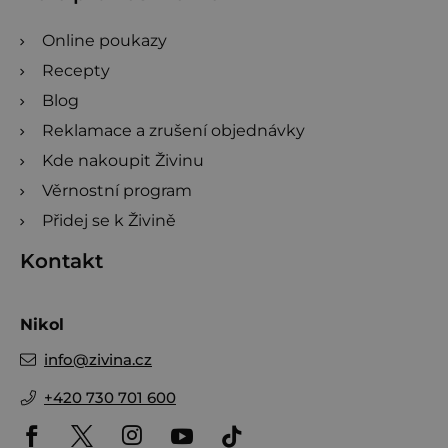
Online poukazy
Recepty
Blog
Reklamace a zrušení objednávky
Kde nakoupit Živinu
Věrnostní program
Přidej se k Živině
Kontakt
Nikol
info
@
zivina.cz
+420 730 701 600