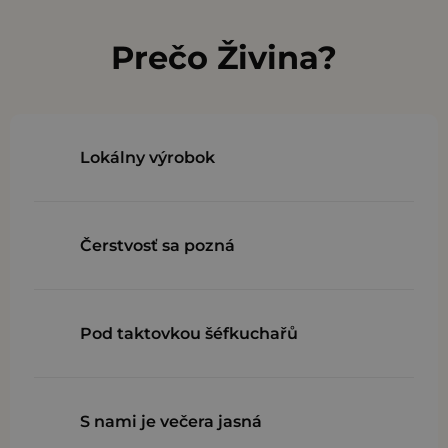
v
l
Prečo Živina?
á
d
a
c
Lokálny výrobok
i
e
p
Čerstvosť sa pozná
r
v
k
y
Pod taktovkou šéfkuchařů
v
ý
p
S nami je večera jasná
i