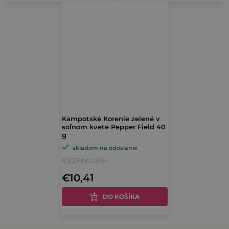
Kampotské Korenie zelené v
soľnom kvete Pepper Field 40
g
skladom na odoslanie
€9,29 bez DPH
€10,41
DO KOŠÍKA
O