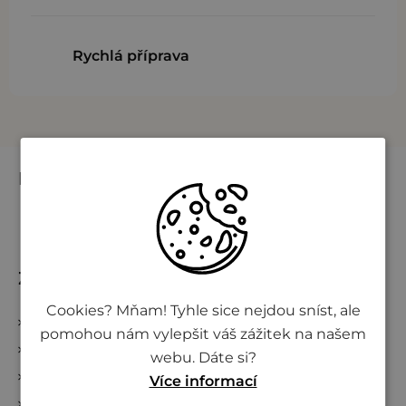
s
u
Rychlá příprava
Z
Instagram
á
p
ä
t
Zákaznický servis
i
Cookies? Mňam! Tyhle sice nejdou sníst, ale
Kontakty
e
pomohou nám vylepšit váš zážitek na našem
Obchodné podmienky
webu. Dáte si?
Podmienky ochrany osobných údajov
Více informací
Všetko o nákupe