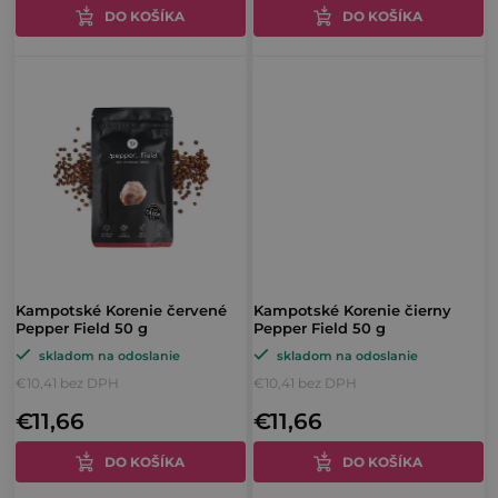
o
DO KOŠÍKA
DO KOŠÍKA
v
v
Kampotské Korenie červené
Kampotské Korenie čierny
Pepper Field 50 g
Pepper Field 50 g
skladom na odoslanie
skladom na odoslanie
€10,41 bez DPH
€10,41 bez DPH
€11,66
€11,66
DO KOŠÍKA
DO KOŠÍKA