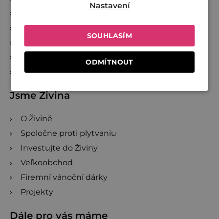
Nastavení
Kde nakúpiť Živinu
Reklamácia a zrušenie objednávky
SOUHLASÍM
Doprava a platba
Věrnostní program
ODMÍTNOUT
Sledování zásilek
Jsme Živina
O Živině
Spoločne proti plytvaniu
Investujte do Živiny
Veľkoobchod
Firemní vánoční dárky
Projekty
Dále pro vás máme