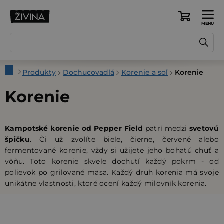
Prejsť
na
Nákupný
obsah
košík
Domov
Produkty
Dochucovadlá
Korenie a soľ
Korenie
Korenie
Kampotské korenie od Pepper Field
patrí medzi
svetovú
špičku
. Či už zvolíte biele, čierne, červené alebo
fermentované korenie, vždy si užijete jeho bohatú chuť a
vôňu. Toto korenie skvele dochutí každý pokrm - od
polievok po grilované mäsa. Každý druh korenia má svoje
unikátne vlastnosti, ktoré ocení každý milovník korenia.