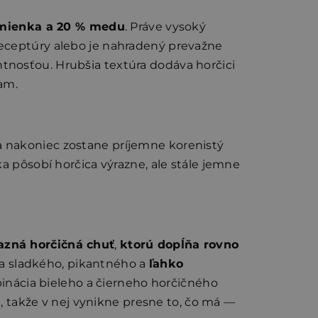
emienka a 20 % medu
. Práve vysoký
receptúry alebo je nahradený prevažne
tnosťou. Hrubšia textúra dodáva horčici
am.
a nakoniec zostane príjemne korenistý
a pôsobí horčica výrazne, ale stále jemne
azná horčičná chuť
,
ktorú dopĺňa rovno
ia sladkého, pikantného a
ľahko
inácia bieleho a čierneho horčičného
á
, takže v nej vynikne presne to, čo má —