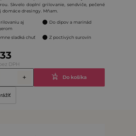
rou. Skvelo doplní grilovanie, sendviče, pečené
čiek.
j domáce dresingy. Mňam.
rilovaniu aj
Do dipov a marinád
gerom
emne sladká chuť
Z poctivých surovín
,33
 bez DPH
Do košíka
rážiť