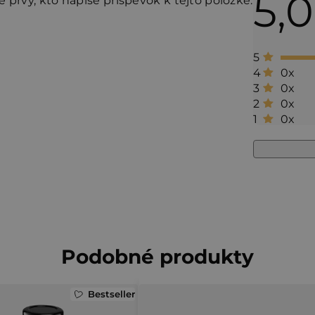
5,0
 prvý, kto napíše príspevok k tejto položke.
5
0x
4
0x
3
0x
2
0x
1
Podobné produkty
Bestseller