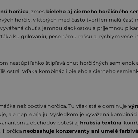
čnú horčicu
, zmes
bieleho aj čierneho horčičného s
ých horčíc, v ktorých med často tvorí len malú časť 
 vyvážená chuť s jemnou sladkosťou a príjemnou pikan
parťáka ku grilovaniu, pečenému mäsu aj rýchlym večeri
tom nastúpi ľahko štipľavá chuť horčičných semienok 
íliš ostrá. Vďaka kombinácii bieleho a čierneho semienk
máčka než poctivá horčica. Tu však stále dominuje
výr
je, ale neprebíja ju. Výsledkom je vyvážená kombinác
variantom z obchodov poteší aj
hrubšia textúra
, komb
. Horčica
neobsahuje konzervanty ani umelé farbiv