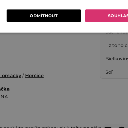
Tuky
šom mieste. Po otvorení
ODMÍTNOUT
SOUHLA
e do 14 dní.
z toho 
Sacharid
z toho 
Bielkovin
Soľ
a omáčky
/
Horčice
ačka
INA