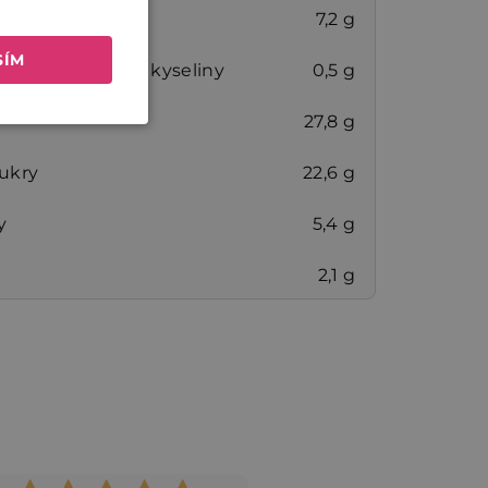
7,2 g
SÍM
nasýtené mastné kyseliny
0,5 g
y
27,8 g
cukry
22,6 g
y
5,4 g
2,1 g