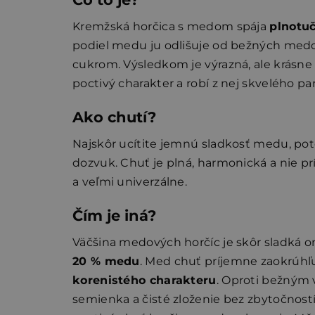
Kremžská horčica s medom spája
plnotu
podiel medu ju odlišuje od bežných medov
cukrom. Výsledkom je výrazná, ale krásne
poctivý charakter a robí z nej skvelého 
Ako chutí?
Najskôr ucítite jemnú sladkosť medu, po
dozvuk. Chuť je plná, harmonická a nie pr
a veľmi univerzálne.
Čím je iná?
Väčšina medových horčíc je skôr sladká o
20 % medu
. Med chuť príjemne zaokrúhľu
korenistého charakteru
. Oproti bežným 
semienka a čisté zloženie bez zbytočností