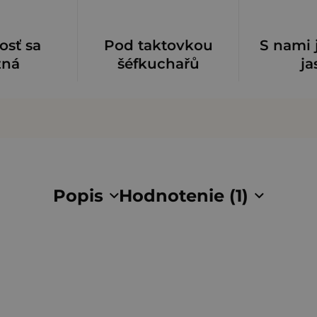
osť sa
Pod taktovkou
S nami 
zná
šéfkuchařů
ja
Popis
Hodnotenie (1)