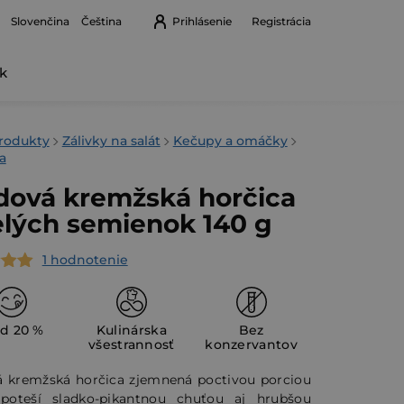
Prihlásenie
Registrácia
Slovenčina
Čeština
k
Nákupný
košík
v
rodukty
Zálivky na salát
Kečupy a omáčky
a
ová kremžská horčica
elých semienok 140 g
1 hodnotenie
erné
tenie
ktu
d 20 %
Kulinárska
Bez
všestrannosť
konzervantov
á kremžská horčica zjemnená poctivou porciou
oteší sladko-pikantnou chuťou aj hrubšou