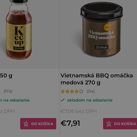
50 g
Vietnamská BBQ omáčka
medová 270 g
né
Priemerné
m na odoslanie
skladom na odoslanie
nie
hodnotenie
u
produktu
ez DPH
€7,06 bez DPH
je
€7,91
DO KOŠÍKA
DO KOŠÍKA
4,4
z