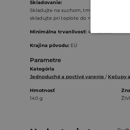
Skladovanie:
Skladujte na suchom, tmavom a chladnej
skladujte pri teplote do +7 °C a spotrebujt
Minimálna trvanlivosť:
4 mesiace
Krajina pôvodu:
EÚ
Parametre
Kategória
Jednoduché a poctivé varenie
/
Kečupy 
Hmotnosť
Zn
140 g
ŽIV