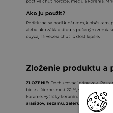
poctivá chuť horčice, medu a korenia. M
Ako ju použiť?
Perfektne sa hodí k párkom, klobáskam, 
alebo ako základ dipu k pečeným zemiako
obyčajná večera chutí o dosť lepšie.
Zloženie produktu a
ZLOŽENIE:
Dochucovací prípravok. Paste
biele a čierne, med 20 %, voda, kvasný ocot
korenie, výťažky korenín. Môže obsahova
arašidov, sezamu, zeleru, sóje
.