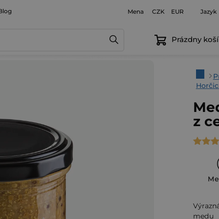
Blog
Mena
Jazyk
CZK
EUR
Prázdny koší
Domo
P
Horčic
Med
z c
Priem
hodno
produ
Me
je
5,0
Výrazn
z
medu p