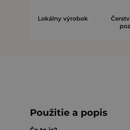
Lokálny výrobok
Čerstv
po
Použitie a popis
Čo to je?