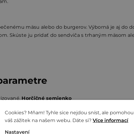
ňam.
pečenému mäsu alebo do burgerov. Výborná je aj do d
m. Skúste ju pridať do sendviča s trhaným mäsom ale
 parametre
rizované.
Horčičné semienko
, repkový olej, cukor, soľ,
Výživové
Cookies? Mňam! Tyhle sice nejdou sníst, ale pomohou
ť stopy
škrupinových plodov,
váš zážitek na našem webu. Dáte si?
Více informací
Energeti
Nastavení