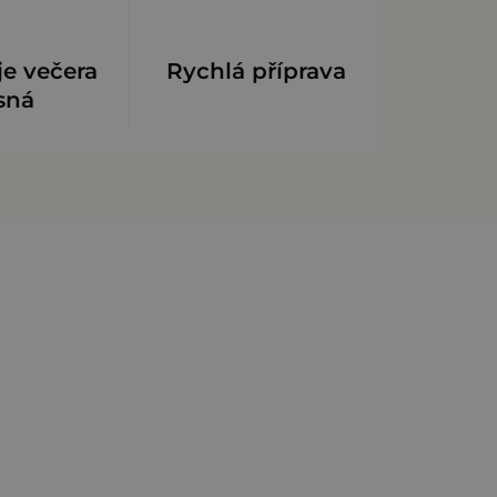
je večera
Rychlá příprava
sná