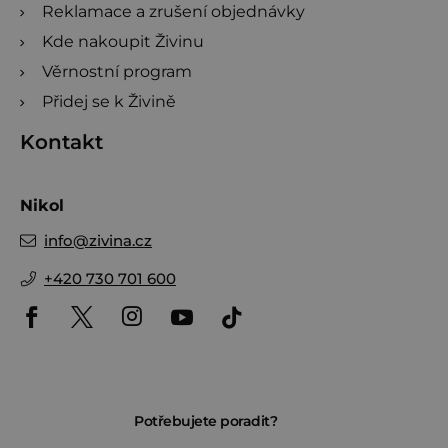
Reklamace a zrušení objednávky
Kde nakoupit Živinu
Věrnostní program
Přidej se k Živině
Kontakt
Nikol
info
@
zivina.cz
+420 730 701 600
Potřebujete poradit?