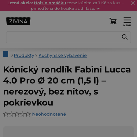
Prejsť
Letná akcia:
Hoisin omáčku
teraz kúpite za 1 Kč za kus –
prihoďte si do košíka až 3 fľaše. ☀️
na
obsah
Nákupný
košík
Domov
Produkty
Kuchynské vybavenie
Kónický rendlík Fabini Lucca
4.0 Pro Ø 20 cm (1,5 l) –
nerezový, bez nitov, s
pokrievkou
Neohodnotené
Priemerné
hodnotenie
produktu