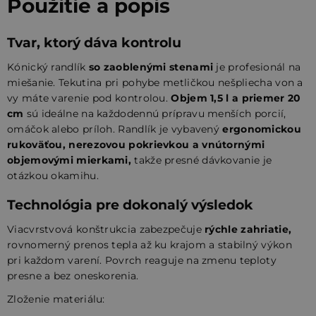
Použitie a popis
Tvar, ktorý dáva kontrolu
Kónický randlík
so zaoblenými stenami
je profesionál na
miešanie. Tekutina pri pohybe metličkou nešpliecha von a
vy máte varenie pod kontrolou.
Objem 1,5 l a priemer 20
cm
sú ideálne na každodennú prípravu menších porcií,
omáčok alebo príloh. Randlík je vybavený
ergonomickou
rukoväťou, nerezovou pokrievkou a vnútornými
objemovými mierkami,
takže presné dávkovanie je
otázkou okamihu.
Technológia pre dokonalý výsledok
Viacvrstvová konštrukcia zabezpečuje
rýchle zahriatie,
rovnomerný prenos tepla až ku krajom a stabilný výkon
pri každom varení. Povrch reaguje na zmenu teploty
presne a bez oneskorenia.
Zloženie materiálu: