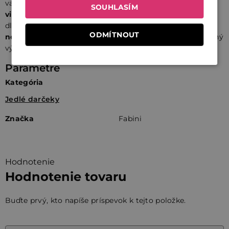
varenia dostať viac. Stavia na
modernej technológii
SOUHLASÍM
viacvrstvovej nerezovej ocele,
precíznom spracovaní a
dlhej životnosti. Výsledkom je
výkonný, zdravotne
ODMÍTNOUT
nezávadný riad,
ktorý zlepšuje prácu s teplom aj samotný
výsledok na tanieri – každý deň.
Parametre
Kategória
Jedlé darčeky
Značka
Fabini
Hodnotenie
Hodnotenie tovaru
Buďte prvý, kto napíše príspevok k tejto položke.