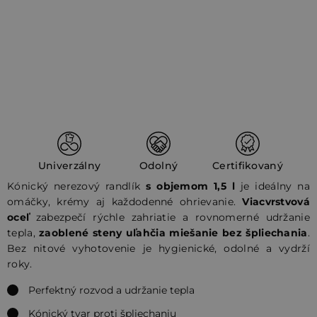
Univerzálny
Odolný
Certifikovaný
Kónický nerezový randlík
s objemom 1,5 l
je ideálny na
omáčky, krémy aj každodenné ohrievanie.
Viacvrstvová
oceľ
zabezpečí rýchle zahriatie a rovnomerné udržanie
tepla,
zaoblené steny uľahčia miešanie bez špliechania
.
Bez nitové vyhotovenie je hygienické, odolné a vydrží
roky.
Perfektný rozvod a udržanie tepla
Kónický tvar proti špliechaniu