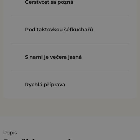
Čerstvosť sa pozná
Pod taktovkou šéfkuchařů
S nami je večera jasná
Rychlá příprava
Popis