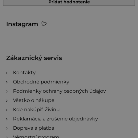
Pridať hodnotenie
Z
Instagram
á
p
ä
t
Zákaznický servis
i
Kontakty
e
Obchodné podmienky
Podmienky ochrany osobných údajov
Všetko o nákupe
Kde nakúpiť Živinu
Reklamácia a zrušenie objednávky
Doprava a platba
Věrnostní program