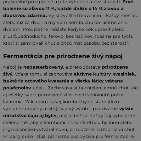
pravidelné predplatné a pite výhodne a bez starostí.
Prvé
balenie so zľavou 11 %, každé ďalšie s 14 % zľavou a
dopravou zdarma.
Vy si zvolíte frekvenciu – každý mesiac
alebo raz za dva – a my vám kombuchu doručíme až k
dverám. Predplatné môžete kedykoľvek upraviť alebo
zrušiť. Jednoducho, férovo, bez háčikov. Ideálne pre tých,
ktorí si zamilovali chuť a chcú mať zásobu bez starostí.
Fermentácia pre prirodzene živý nápoj
Nápoj je
nepasterizovaný
, a preto zostáva
prirodzene
živý
. Vďaka tomu si zachováva
aktívne kultúry kvasiniek
,
baktérie octového kvasenia a všetky látky vrátane
polyfenolov
z čaju. Zachováva si tak nielen jemnú chuť, ale
aj všetky svoje prirodzené vlastnosti vzniknuté počas
kvasenia. Základom našej kombuchy sú starostlivo
vybrané suroviny a silný čajový výluh – používame
vyššie
množstvo čaju aj bylín
, než je bežné. Každý čaj vyberáme
cielene tak, aby v kombinácii s konkrétnou bylinou alebo
ingredienciou vytváral novú, prirodzene harmonickú chuť.
Pridaný cukor slúži primárne ako výživa pre fermentačné