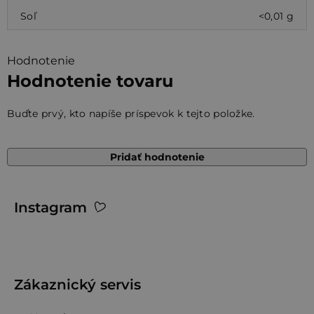
Soľ
<0,01 g
Hodnotenie
Hodnotenie tovaru
Buďte prvý, kto napíše príspevok k tejto položke.
Pridať hodnotenie
Z
Instagram
á
p
ä
t
Zákaznický servis
i