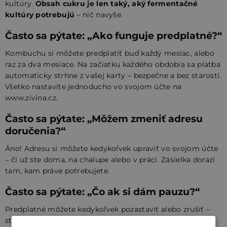
kultúry.
Obsah cukru je len taký, aký fermentačné
kultúry potrebujú
– nič navyše.
Často sa pýtate: „Ako funguje predplatné?“
Kombuchu si môžete predplatiť buď každý mesiac, alebo
raz za dva mesiace. Na začiatku každého obdobia sa platba
automaticky strhne z vašej karty – bezpečne a bez starostí.
Všetko nastavíte jednoducho vo svojom účte na
www.zivina.cz.
Často sa pýtate: „Môžem zmeniť adresu
doručenia?“
Áno! Adresu si môžete kedykoľvek upraviť vo svojom účte
– či už ste doma, na chalupe alebo v práci. Zásielka dorazí
tam, kam práve potrebujete.
Často sa pýtate: „Čo ak si dám pauzu?“
Predplatné môžete kedykoľvek pozastaviť alebo zrušiť –
stačí to urobiť pred začiatkom ďalšieho obdobia. Už