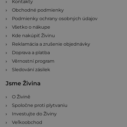
Kontakty
e
Obchodné podmienky
Podmienky ochrany osobných údajov
Všetko o nákupe
Kde nakúpiť Živinu
Reklamácia a zrušenie objednávky
Doprava a platba
Věrnostní program
Sledování zásilek
Jsme Živina
O Živině
Spoločne proti plytvaniu
Investujte do Živiny
Veľkoobchod