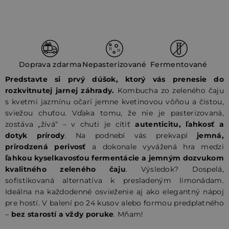
Doprava zdarma
Nepasterizované
Fermentované
Predstavte si prvý dúšok, ktorý vás prenesie do
rozkvitnutej jarnej záhrady.
Kombucha zo zeleného čaju
s kvetmi jazmínu očarí jemne kvetinovou vôňou a čistou,
sviežou chuťou. Vďaka tomu, že nie je pasterizovaná,
zostáva „živá“ – v chuti je cítiť
autenticitu, ľahkosť a
dotyk prírody
. Na podnebí vás prekvapí
jemná,
prirodzená perivosť
a dokonale vyvážená hra medzi
ľahkou kyselkavosťou fermentácie a jemným dozvukom
kvalitného zeleného čaju
. Výsledok? Dospelá,
sofistikovaná alternatíva k presladeným limonádam.
Ideálna na každodenné osvieženie aj ako elegantný nápoj
pre hostí. V balení po 24 kusov alebo formou predplatného
–
bez starostí a vždy poruke
. Mňam!