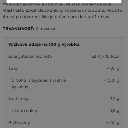
mikroorganizmov a zachovali sa stabilné senzorické
vlastnosti. Zákal alebo zhluky kvasiniek nie sú zlé. Použite
ihneď po otvorení. Nie je určené pre deti do 3 rokov.
TRVANLIVOSŤ:
2 mesiace
Výživové údaje na 100 g výrobku:
Energetická hodnota
63 Kj / 15 Kcal
Tuky
< 0,1 g
z toho nasýtené mastné
< 0,01 g
kyseliny
Sacharidy
3,7 g
z toho cukry
3,6 g
Bielkoviny
< 0,1 g