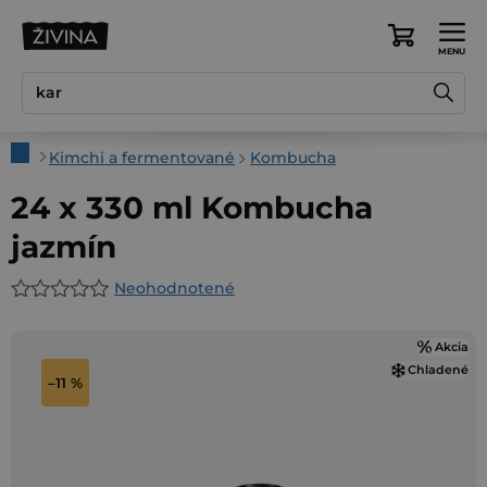
Prejsť
na
Nákupný
obsah
košík
Domov
Kimchi a fermentované
Kombucha
24 x 330 ml Kombucha
jazmín
Neohodnotené
Priemerné
hodnotenie
Akcia
produktu
Chladené
je
–11 %
0,0
z
5