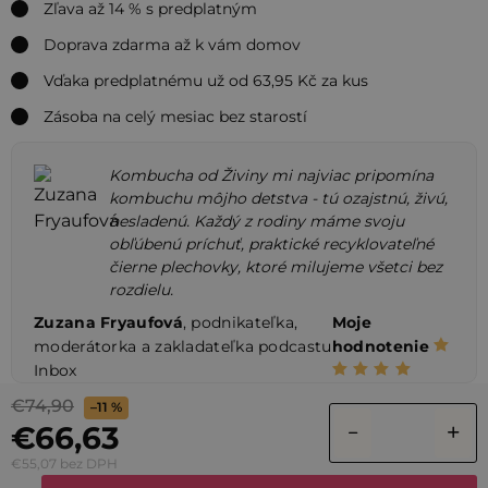
Zľava až 14 % s predplatným
Doprava zdarma až k vám domov
Vďaka predplatnému už od 63,95 Kč za kus
Zásoba na celý mesiac bez starostí
Kombucha od Živiny mi najviac pripomína
kombuchu môjho detstva - tú ozajstnú, živú,
nesladenú. Každý z rodiny máme svoju
obľúbenú príchuť, praktické recyklovateľné
čierne plechovky, ktoré milujeme všetci bez
rozdielu.
Zuzana Fryaufová
, podnikateľka,
Moje
moderátorka a zakladateľka podcastu
hodnotenie
Inbox
€74,90
–11 %
€66,63
€55,07 bez DPH