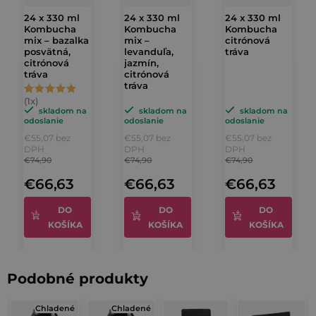
24 x 330 ml
24 x 330 ml
24 x 330 ml
Kombucha
Kombucha
Kombucha
mix – bazalka
mix –
citrónová
posvätná,
levanduľa,
tráva
citrónová
jazmín,
tráva
citrónová
tráva
Priemerné
hodnotenie
skladom na
skladom na
skladom na
odoslanie
odoslanie
odoslanie
produktu
€55,07 bez
€55,07 bez
€55,07 bez
je
DPH
DPH
DPH
€74,90
€74,90
€74,90
5,0
€66,63
€66,63
€66,63
z
5
DO
DO
DO
hviezdičiek.
KOŠÍKA
KOŠÍKA
KOŠÍKA
Podobné produkty
Chladené
Chladené