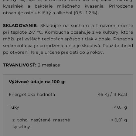
kvasiniek a baktérie mliečneho kvasenia. Prirodzene
obsahuje oxid uhličitý a alkohol (0,5 - 1,2 %).
SKLADOVANIE:
Skladujte na suchom a tmavom mieste
pri teplote 2-7 °C. Kombucha obsahuje živé kultúry, ktoré
môžu pri vyšších teplotách spôsobiť tlak v obale. Prípadná
sedimentácia je prirodzená a nie je škodlivá. Použite ihneď
po otvorení. Nie je určené pre deti do 3 rokov.
TRVANLIVOSŤ:
2 mesiace
Výživové údaje na 100 g:
Energetická hodnota
46 Kj / 11 Kcal
Tuky
< 0,1 g
z toho nasýtené mastné
< 0,01 g
kyseliny