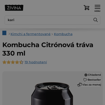
Prejsť
na
Nákupný
obsah
košík
Domov
Kimchi a fermentované
Kombucha
Kombucha Citrónová tráva
330 ml
19 hodnotení
Priemerné
hodnotenie
Chladené
produktu
Bestseller
je
Viac za menej
4,9
z
5