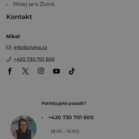
Přidej se k Živině
Kontakt
Nikol
info
@
zivina.cz
+420 730 701 600
Potřebujete poradit?
+420 730 701 600
(8:00 - 16:00)