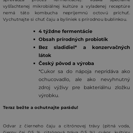
vyšľachtenej mikrobiálnej kultúre a vyladenej receptúre
nemá táto kombucha nepríjemnú octovú príchuť.
Vychutnajte si chuť čaju a byliniek s prírodnou bublinkou.
4 týždne fermentácie
Obsah prírodných probiotík
Bez sladidiel* a konzervačných
látok
Český pôvod a výroba
*Cukor sa do nápoja nepridáva ako
ochucovadlo, ale ako nevyhnutný
zdroj výživy pre bakteriálnu zložku
výrobku.
Teraz bežte a ochutnajte parádu!
Odvar z čierneho čaju a citrónovej trávy (pitná voda,
čierny čaj 0,5 %, citrónová tráva 0,5 %), cukor, kultúry