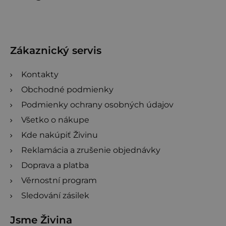
á
p
ä
t
Zákaznický servis
i
Kontakty
e
Obchodné podmienky
Podmienky ochrany osobných údajov
Všetko o nákupe
Kde nakúpiť Živinu
Reklamácia a zrušenie objednávky
Doprava a platba
Věrnostní program
Sledování zásilek
Jsme Živina