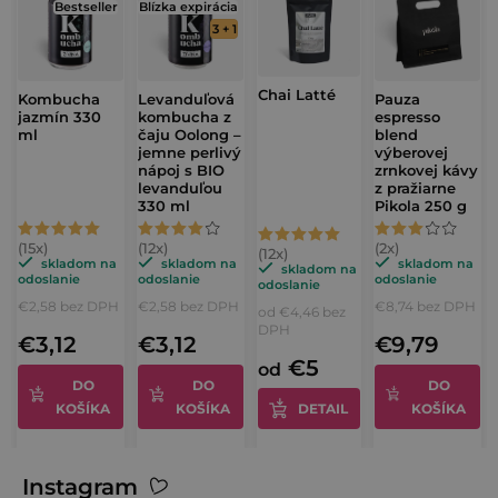
Bestseller
Blízka expirácia
3 + 1
Chai Latté
Kombucha
Levanduľová
Pauza
jazmín 330
kombucha z
espresso
ml
čaju Oolong –
blend
jemne perlivý
výberovej
nápoj s BIO
zrnkovej kávy
levanduľou
z pražiarne
330 ml
Pikola 250 g
Priemerné
Priemerné
Priemerné
Priemerné
hodnotenie
hodnotenie
hodnotenie
skladom na
skladom na
skladom na
hodnotenie
skladom na
odoslanie
odoslanie
odoslanie
odoslanie
produktu
produktu
produktu
produktu
€2,58 bez DPH
€2,58 bez DPH
€8,74 bez DPH
od €4,46 bez
je
je
je
je
DPH
€3,12
€3,12
€9,79
5,0
4,3
3,0
5,0
€5
od
z
z
z
DO
DO
DO
z
KOŠÍKA
KOŠÍKA
DETAIL
KOŠÍKA
5
5
5
5
hviezdičiek.
hviezdičiek.
hviezdičiek.
hviezdičiek.
Z
Instagram