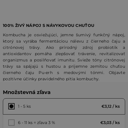
100% ŽIVÝ NÁPOJ S NÁVYKOVOU CHUŤOU
Kombucha je osviežujúci, jemne šumivý funkčný nápoj,
ktorý sa vyrába fermentáciou nálevu z čierneho čaju a
citrónovej trávy. Ako prírodný zdroj probiotík a
antioxidantov pomáha zlepšovať trávenie, revitalizovať
organizmus a posilňovať imunitu. Svieže tóny citrónovej
trávy sa spájajú s hustou a príjemne zemitou chuťou
čierneho čaju Pu-erh s medovými tónmi. Objavte
pozitívne účinky pravidelného pitia kombuchy.
Množstevná zľava
1 - 5 ks
€3,12
/ ks
6 - 11 ks = zľava 3 %
€3,03
/ ks