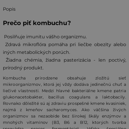
Popis
Prečo piť kombuchu?
Posilňuje imunitu vášho organizmu.
Zdravá mikroflóra pomáha pri liečbe obezity alebo
iných metabolických porúch.
Žiadna chémia, žiadna pasterizácia - len poctivý,
prírodný produkt.
Kombucha prirodzene obsahuje zložitú sieť
mikroorganizmov, ktorá jej vždy dodáva jedinečnú chuť a
liečivé vlastnosti. Medzi hlavné bakteriálne kmene patria
glukonacetobakter, bacillus coagulans a laktobacily.
Rovnako dôležité sú aj zdraviu prospešné kmene kvasiniek,
najmä z kmeňov sacharomyces. Ako väčšina živých
organizmov sa nezaobíde bez širokej škály enzýmov a
mnohých vitamínov (B3, B6 a B12, ktorých tvorba
sprevádza proces fermentácie). Vďaka špeciálne