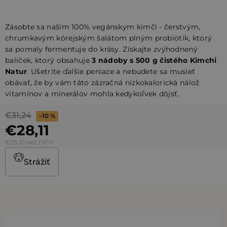
Zásobte sa naším 100% vegánskym kimči - čerstvým,
chrumkavým kórejským šalátom plným probiotík, ktorý
sa pomaly fermentuje do krásy. Získajte zvýhodnený
balíček, ktorý obsahuje
3 nádoby s 500 g čistého Kimchi
Natur
. Ušetríte ďalšie peniaze a nebudete sa musieť
obávať, že by vám táto zázračná nízkokalorická nálož
vitamínov a minerálov mohla kedykoľvek dôjsť.
€31,24
–10 %
€28,11
€25,10 bez DPH
Strážiť