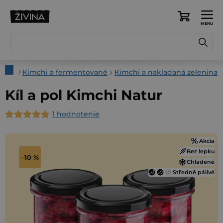
Prejsť
na
Nákupný
obsah
košík
Domov
Kimchi a fermentované
Kimchi a nakladaná zelenina
Kíl a pol Kimchi Natur
1 hodnotenie
Priemerné
hodnotenie
Akcia
produktu
Bez lepku
je
–10 %
Chladené
5,0
Středně pálivé
z
5
hviezdičiek.