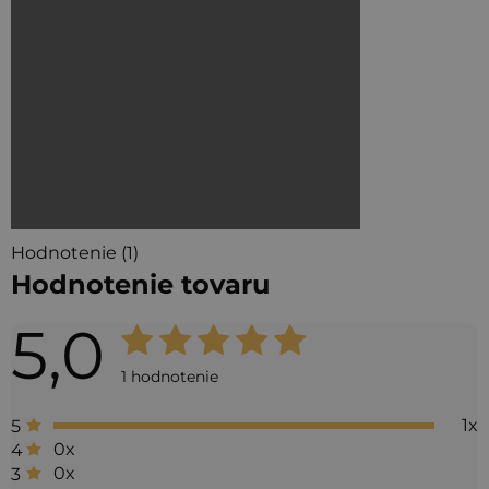
Hodnotenie (1)
Hodnotenie tovaru
5,0
Priemerné
hodnotenie
1 hodnotenie
produktu
1x
5
je
0x
4
5,0
0x
3