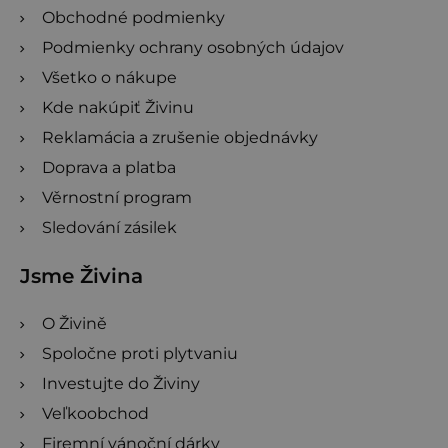
Obchodné podmienky
í
Podmienky ochrany osobných údajov
Všetko o nákupe
Kde nakúpiť Živinu
Reklamácia a zrušenie objednávky
Doprava a platba
Věrnostní program
Sledování zásilek
Jsme Živina
O Živině
Spoločne proti plytvaniu
Investujte do Živiny
Veľkoobchod
Firemní vánoční dárky