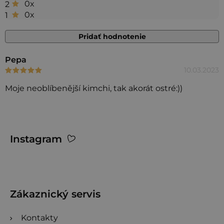
0x
2
z 5
0x
1
hviezdičiek.
Pridať hodnotenie
V
Pepa
10.03.2023
Hodnotenie produktu je 5 z 5 hviezdičiek.
ý
p
Moje neoblíbenější kimchi, tak akorát ostré:))
i
s
Z
h
Instagram
o
á
d
p
n
ä
o
t
Zákaznický servis
t
i
e
Kontakty
e
n