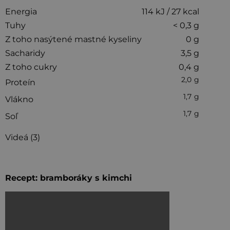
Energia
114 kJ / 27 kcal
Tuhy
< 0,3 g
Z toho nasýtené
mastné kyseliny
0 g
Sacharidy
3,5 g
Z toho cukry
0,4 g
2,0 g
Proteín
1,7 g
Vlákno
1,7 g
Soľ
Videá (3)
Recept: bramboráky s kimchi