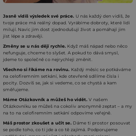
Jasně vidíš výsledek své práce.
U nás každý den vidíš, že
tvoje práce má reálný dopad. Vyrábíme dobroty, které lidi
milují. Navíc jim dost zjednodušují život a pomáhají jim
jíst lépe a zdravěji.
Změny se u nás dějí rychle.
Když máš nápad nebo něco
nefunguje, chceme to slyšet. A pokud to dává smysl,
jdeme to společně co nejrychleji změnit.
Všechno si říkáme na rovinu.
Každý měsíc se potkáváme
na celofiremním setkání, kde otevřeně sdílíme čísla i
pocity. Dozvíš se, jak si vedeme, co se chystá a kam
směřujeme.
Máme Otázkovník a můžeš ho vidět.
V našem
Otázkovníku se můžeš na cokoliv anonymně zeptat – a my
na to na celofiremním setkání odpovíme veřejně.
Máš prostor zkoušet a učit se.
Dáme ti prostor posouvat
se podle toho, co ti jde a co tě zajímá. Podporujeme