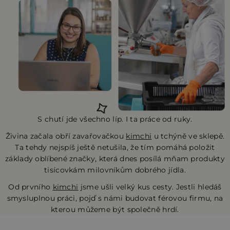
S chutí jde všechno líp. I ta práce od ruky.
Živina začala obří zavařovačkou
kimchi
u tchýně ve sklepě.
Ta tehdy nejspíš ještě netušila, že tím pomáhá položit
základy oblíbené značky, která dnes posílá mňam produkty
tisícovkám milovníkům dobrého jídla.
Od prvního
kimchi
jsme ušli velký kus cesty. Jestli hledáš
smysluplnou práci, pojď s námi budovat férovou firmu, na
kterou můžeme být společně hrdí.