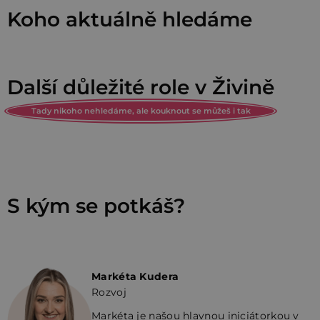
Koho aktuálně hledáme
Další důležité role v Živině
Tady nikoho nehledáme, ale kouknout se můžeš i tak
S kým se potkáš?
Markéta Kudera
Rozvoj
Markéta je našou hlavnou iniciátorkou v