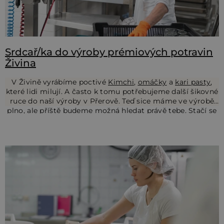
l
á
n
k
Srdcař/ka do výroby prémiových potravin
Živina
o
v
V Živině vyrábíme poctivé
Kimchi
,
omáčky
a
kari pasty
,
které lidi milují. A často k tomu potřebujeme další šikovné
ruce do naší výroby v Přerově. Teď sice máme ve výrobě
plno, ale příště budeme možná hledat právě tebe. Stačí se
nám ozvat – a až se místo uvolní, víme, komu hned volat.
Jak by vypadala tvoje práce?
🍲 Příprava surovin do našich vyhlášených omáček a
Kimchi.
🔪 Krájení, míchání, vaření – na každém kroku si
dáváme záležet.
Co by se nám líbilo u tebe?
🏷 Etiketace, balení a příprava hotových výrobků pro
expedici.
🧤 Mytí nádobí, úklid a udržování pořádku – protože
✅ Spolehlivost a chuť pracovat.
hygiena je základ.