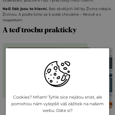
vzdělávání, pracovní růst i přechody mezi rolemi.
Naši lidé jsou to hlavní.
Bez skvělých lidí by Živina nebyla
Živinou. A podle toho se k sobě chováme – férově a s
respektem.
A teď trochu prakticky
Cookies? Mňam! Tyhle sice nejdou sníst, ale
pomohou nám vylepšit váš zážitek na našem
webu. Dáte si?