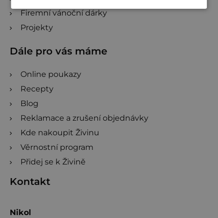
Firemní vánoční dárky
Projekty
Dále pro vás máme
Online poukazy
Recepty
Blog
Reklamace a zrušení objednávky
Kde nakoupit Živinu
Věrnostní program
Přidej se k Živině
Kontakt
Nikol