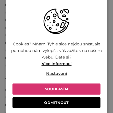
Kontakty
e
Obchodné podmienky
Podmienky ochrany osobných údajov
Všetko o nákupe
Kde nakúpiť Živinu
Reklamácia a zrušenie objednávky
Cookies? Mňam! Tyhle sice nejdou sníst, ale
Doprava a platba
pomohou nám vylepšit váš zážitek na našem
webu. Dáte si?
Věrnostní program
Více informací
Sledování zásilek
Nastavení
Jsme Živina
SOUHLASÍM
O Živině
Spoločne proti plytvaniu
ODMÍTNOUT
Investujte do Živiny
Veľkoobchod