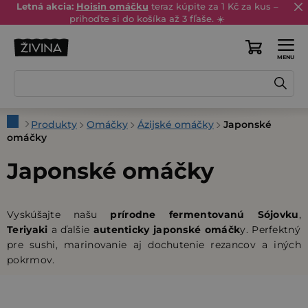
Prejsť
Letná akcia:
Hoisin omáčku
teraz kúpite za 1 Kč za kus –
prihoďte si do košíka až 3 fľaše. ☀️
na
obsah
Nákupný
košík
Domov
Produkty
Omáčky
Ázijské omáčky
Japonské
omáčky
Japonské omáčky
Vyskúšajte našu
prírodne fermentovanú Sójovku
,
Teriyaki
a ďalšie
autenticky japonské omáčk
y. Perfektný
pre sushi, marinovanie aj dochutenie rezancov a iných
pokrmov.