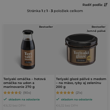
R
Radiť podľa:
Stránka
1
z
1
-
3
položiek celkom
a
d
V
e
Bestseller
Bestseller
Jemně pálivé
ý
n
p
i
i
e
s
p
p
r
r
o
o
Teriyaki omáčka – hotová
Teriyaki glazé pálivé s medom
d
omáčka na udon a
– na mäso, ryby aj zeleninu
d
marinovanie 270 g
200 g
u
u
Priemerné
Priemerné
k
skladom na odoslanie
skladom na odoslanie
hodnotenie
hodnotenie
k
t
€6,32 bez DPH
€6,32 bez DPH
produktu
produktu
t