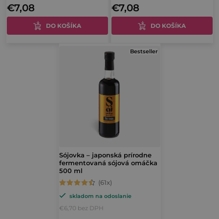
o
€7,08
€7,08
je
je
o
v
4,7
5,0
DO KOŠÍKA
DO KOŠÍKA
v
z
z
5
5
Bestseller
hviezdičiek.
hviezdičiek.
Sójovka – japonská prírodne
fermentovaná sójová omáčka
500 ml
Priemerné
skladom na odoslanie
hodnotenie
€6,70 bez DPH
produktu