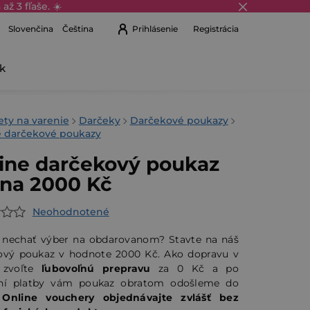
až 3 fľaše. ☀️
Prihlásenie
Registrácia
Slovenčina
Čeština
k
Nákupný
košík
v
ety na varenie
Darčeky
Darčekové poukazy
e darčekové poukazy
ine darčekový poukaz
ina 2000 Kč
Neohodnotené
erné
tenie
 nechať výber na obdarovanom? Stavte na náš
ktu
ový poukaz v hodnote 2000 Kč. Ako dopravu v
 zvoľte
ľubovoľnú prepravu
za 0 Kč a po
ní platby vám poukaz obratom odošleme do
.
Online vouchery objednávajte zvlášť bez