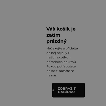
Váš košík je
zatím
prázdný
Nečekejte a přidejte
do něj nějaký z
našich skvělých
přírodních pokrmů.
Pokud potřebujete
poradit, obraťte se
na nás.
ZOBRAZIT
NABÍDKU