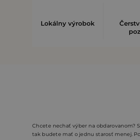
Lokálny výrobok
Čerstv
po
Chcete nechať výber na obdarovanom? St
tak budete mať o jednu starosť menej.
Po