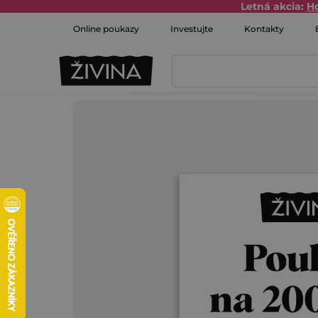
Prejsť
Letná akcia:
H
na
Online poukazy
Investujte
Kontakty
obsah