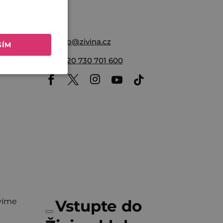
Nikol
info
@
zivina.cz
SÍM
+420 730 701 600
víme
Vstupte do