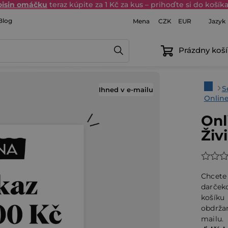
oisin omáčku
teraz kúpite za 1 Kč za kus – prihoďte si do košíka 
Blog
Mena
Jazyk
CZK
EUR
Prázdny koší
Domo
S
Ihned v e-mailu
Onlin
Onl
Živ
Priem
hodno
Chcete
produ
darček
košíku
je
obdrža
0,0
mailu
z