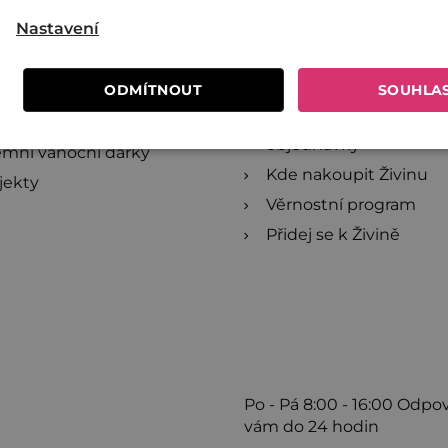
Nastavení
ivině
Online poukazy
ločne proti plytvaniu
Recepty
ODMÍTNOUT
SOUHLA
estujte do Živiny
Blog
ľkoobchod
Reklamace a zrušení
objednávky
emní vánoční dárky
Kde nakoupit Živinu
jekty
Věrnostní program
Přidej se k Živině
Po - Pá
8:00 - 16:00
Odpo
vám do 24 hodin