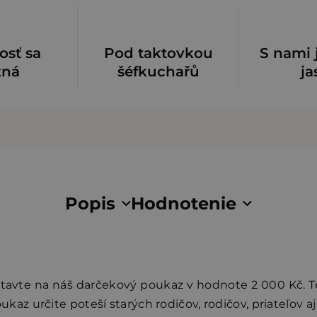
osť sa
Pod taktovkou
S nami 
zná
šéfkuchařů
ja
Popis
Hodnotenie
avte na náš darčekový poukaz v hodnote 2 000 Kč. 
ukaz určite poteší starých rodičov, rodičov, priateľov aj