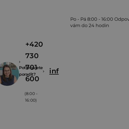
Po - Pá
8:00 - 16:00
Odpo
vám do 24 hodin
+420
730
701
Potřebujete
info@zivina.cz
poradit?
600
(8:00 -
16:00)