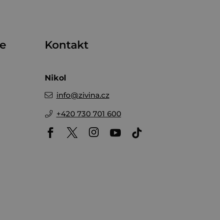
me
Kontakt
Nikol
info
@
zivina.cz
+420 730 701 600