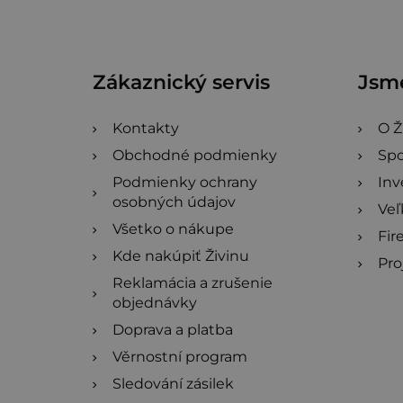
p
ä
Zákaznický servis
Jsme
t
i
Kontakty
O Ž
Obchodné podmienky
Spo
e
Podmienky ochrany
Inv
osobných údajov
Ve
Všetko o nákupe
Fir
Kde nakúpiť Živinu
Pro
Reklamácia a zrušenie
objednávky
Doprava a platba
Věrnostní program
Sledování zásilek