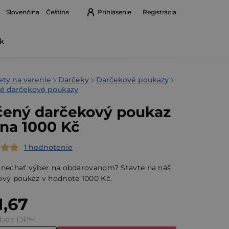
Prihlásenie
Registrácia
Slovenčina
Čeština
k
Nákupný
košík
v
ety na varenie
Darčeky
Darčekové poukazy
né darčekové poukazy
čený darčekový poukaz
ina 1000 Kč
1 hodnotenie
erné
tenie
 nechať výber na obdarovanom? Stavte na náš
ktu
ový poukaz v hodnote 1000 Kč.
1,67
 bez DPH