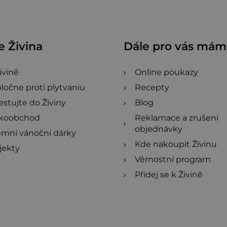
 Živina
Dále pro vás má
ivině
Online poukazy
ločne proti plytvaniu
Recepty
estujte do Živiny
Blog
ľkoobchod
Reklamace a zrušení
objednávky
emní vánoční dárky
Kde nakoupit Živinu
jekty
Věrnostní program
Přidej se k Živině