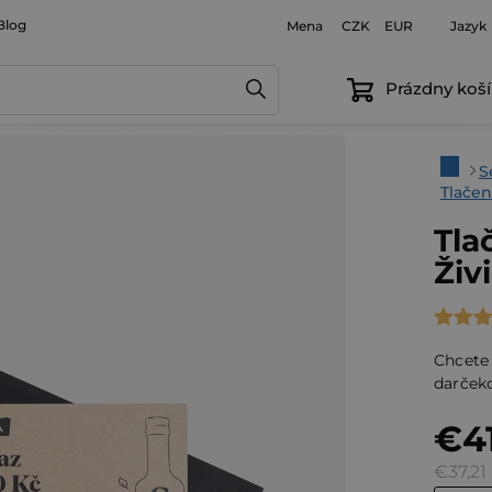
Blog
Mena
Jazyk
CZK
EUR
Prázdny koší
Domo
S
Tlače
Tla
Živ
Priem
hodno
Chcete
produ
darček
je
€4
5,0
z
€37,21