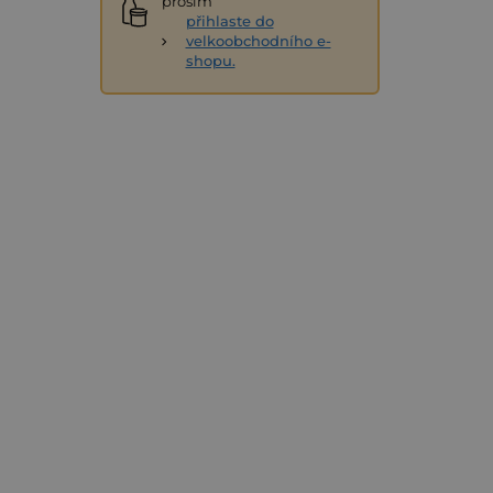
prosím
přihlaste do
velkoobchodního e-
shopu.