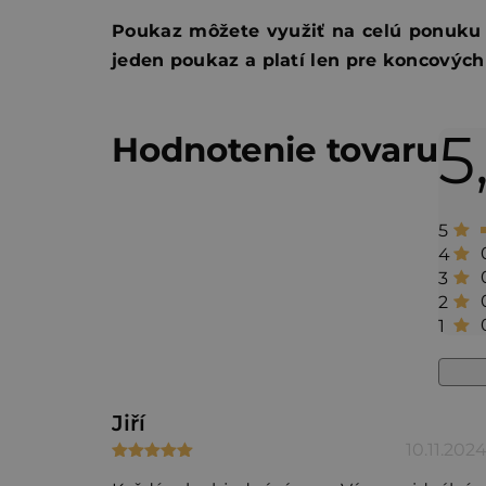
Poukaz môžete využiť na celú ponuku e
jeden poukaz a platí len pre koncových
5
V
Hodnotenie tovaru
ý
p
5
i
4
3
s
2
h
1
o
d
Jiří
n
10.11.202
Hodnotenie produktu je 5 z 5 hviezdičiek.
o