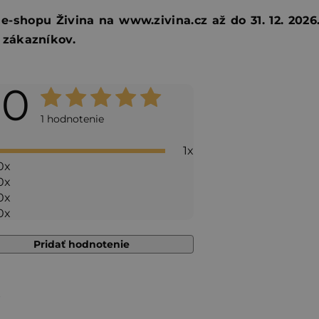
-shopu Živina na www.zivina.cz až do 31. 12. 2026
 zákazníkov.
,0
Priemerné
hodnotenie
1 hodnotenie
produktu
1x
je
0x
5,0
0x
0x
z 5
0x
hviezdičiek.
Pridať hodnotenie
4