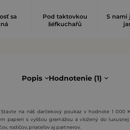
osť sa
Pod taktovkou
S nami 
zná
šéfkuchařů
ja
Popis
Hodnotenie (1)
Stavte na náš darčekový poukaz v hodnote 1 000 
om papieri s vyššou gramážou a vložený do luxusnej 
v, rodičov, priateľov aj partnerov.