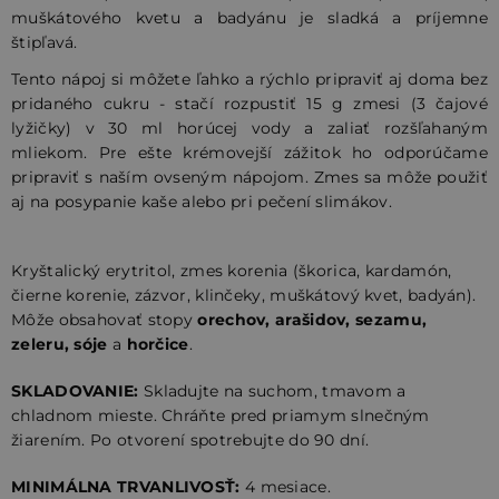
muškátového kvetu a badyánu je sladká a príjemne
štipľavá.
Tento nápoj si môžete ľahko a rýchlo pripraviť aj doma bez
pridaného cukru - stačí rozpustiť 15 g zmesi (3 čajové
lyžičky) v 30 ml horúcej vody a zaliať rozšľahaným
mliekom. Pre ešte krémovejší zážitok ho odporúčame
pripraviť s naším ovseným nápojom. Zmes sa môže použiť
aj na posypanie kaše alebo pri pečení slimákov.
Kryštalický erytritol, zmes korenia (škorica, kardamón,
čierne korenie, zázvor, klinčeky, muškátový kvet, badyán).
Môže obsahovať stopy
orechov, arašidov, sezamu,
zeleru, sóje
a
horčice
.
SKLADOVANIE:
Skladujte na suchom, tmavom a
chladnom mieste. Chráňte pred priamym slnečným
žiarením. Po otvorení spotrebujte do 90 dní.
MINIMÁLNA TRVANLIVOSŤ:
4 mesiace.