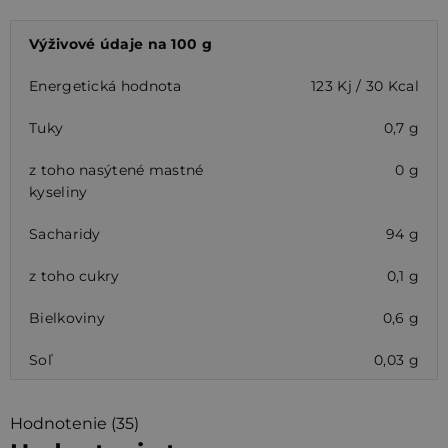
Výživové údaje na 100 g
Energetická hodnota
123 Kj / 30 Kcal
Tuky
0,7 g
z toho nasýtené mastné
0 g
kyseliny
Sacharidy
94 g
z toho cukry
0,1 g
Bielkoviny
0,6 g
Soľ
0,03 g
Hodnotenie (35)