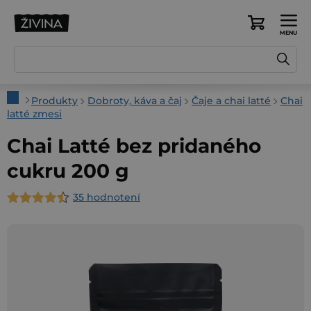
Prejsť
na
Nákupný
obsah
košík
Domov
Produkty
Dobroty, káva a čaj
Čaje a chai latté
Chai
latté zmesi
Chai Latté bez pridaného
cukru 200 g
35 hodnotení
Priemerné
hodnotenie
produktu
je
4,7
z