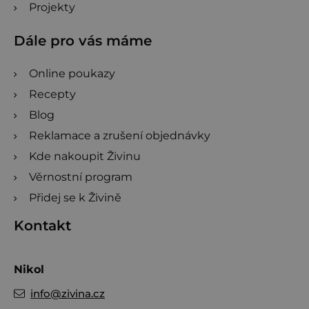
Projekty
Dále pro vás máme
Online poukazy
Recepty
Blog
Reklamace a zrušení objednávky
Kde nakoupit Živinu
Věrnostní program
Přidej se k Živině
Kontakt
Nikol
info
@
zivina.cz