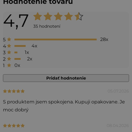
Hodnotenie tovaru
4,7
Priemerné
hodnotenie
35 hodnotení
produktu
28x
5
je
4x
4
4,7
1x
3
2x
2
z 5
0x
1
hviezdičiek.
Pridať hodnotenie
05.07.2026
Hodnotenie produktu je 5 z 5 hviezdičiek.
V
ý
S produktem jsem spokojena. Kupuji opakovane. Je
p
moc dobrý
i
s
08.04.2026
Hodnotenie produktu je 5 z 5 hviezdičiek.