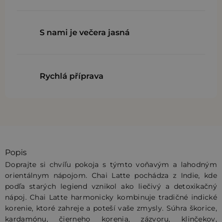
S nami je večera jasná
Rychlá příprava
Popis
Doprajte si chvíľu pokoja s týmto voňavým a lahodným
orientálnym nápojom. Chai Latte pochádza z Indie, kde
podľa starých legiend vznikol ako liečivý a detoxikačný
nápoj. Chai Latte harmonicky kombinuje tradičné indické
korenie, ktoré zahreje a poteší vaše zmysly. Súhra škorice,
kardamónu, čierneho korenia, zázvoru, klinčekov,