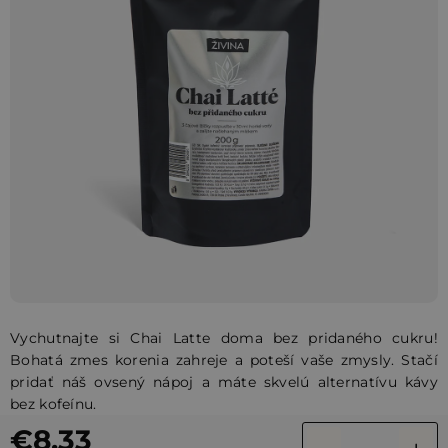
5
hviezdičiek.
Vychutnajte si Chai Latte doma bez pridaného cukru!
Bohatá zmes korenia zahreje a poteší vaše zmysly. Stačí
pridať náš ovsený nápoj a máte skvelú alternatívu kávy
bez kofeínu.
€8,33