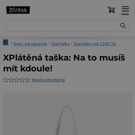
Prejsť
na
Nákupný
obsah
košík
Domov
Sety na varenie
Darčeky
Darčeky od Chili Ta
XPlátěná taška: Na to musíš
mít kdoule!
Neohodnotené
Priemerné
hodnotenie
produktu
je
0,0
z
5