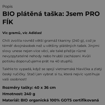
Popis
BIO plátěná taška: Jsem PRO
FÍK
Víc gramů, víc Adidas!
Chili zvolila rovněž větší gramáž tkaniny (240 g), což je
téměř dvojnásobek než u většiny plátěných tašek. Jinými
slovy unese nejen více věcí, ale také přežije různé
nevyzpytatelné nehody nebo hrubší zacházení. Kv
ů
li
potisku doporučujeme prát na
40 stupňů
.
Takhle to vypadá, když se spojí vietnamská hlavička a zlatý
český ručičky. Stačí jen vybrat si tu, která nejvíc vystihuje
vaši osobnost!
Rozměry tašky: 40 x 36 cm
Hmotnost: 240 g
Materiál: BIO organická 100% GOTS certifikovaná