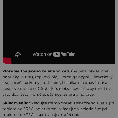
Zloženie thajského zeleného kari
:
Červená cibuľa, chilli
papričky (< 8 %), repkový olej, koreň galangalu, limetkový
list, koreň kurkumy, koriander, bazalka, citrónová tráva,
cesnak, korenie (< 0,5 %).
Môže obsahovať stopy orechov,
arašidov, sezamu, sóje, pšenice, zeleru a horčice.
Skladovanie
:
Skladujte mimo dosahu slnečného svetla pri
teplote do 25 °C, po otvorení skladujte v chladničke pri
teplote do +7 °C a spotrebujte do 14 dní.