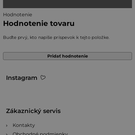
Hodnotenie
Hodnotenie tovaru
Buďte prvý, kto napíše príspevok k tejto položke.
Pridať hodnotenie
Z
Instagram
á
p
ä
t
Zákaznický servis
i
Kontakty
e
Obchodné podmienky