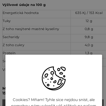
Výživové údaje na 100 g
Energetická hodnota
635 Kj / 153 Kcal
Tuky
12 g
Z toho nasýtené mastné kyseliny
0,8 g
Sacharidy
9,8 g
Z toho cukry
4,0 g
Proteín
1,3 g
Soľ
0,6 g
Videá (1)
Mistrem asijské kuchyně: Thajské zelené kari do
15 minut
Cookies? Mňam! Tyhle sice nejdou sníst, ale
pomohou nám vylepšit váš zážitek na našem