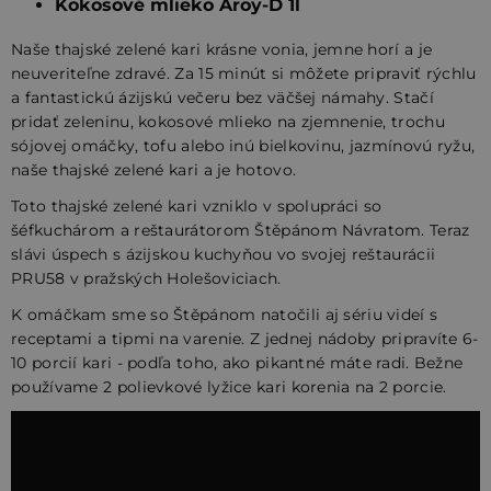
Kokosové mlieko Aroy-D 1l
Naše thajské zelené kari krásne vonia, jemne horí a je
neuveriteľne zdravé. Za 15 minút si môžete pripraviť rýchlu
a fantastickú ázijskú večeru bez väčšej námahy.
Stačí
pridať zeleninu, kokosové mlieko na zjemnenie, trochu
sójovej omáčky, tofu alebo inú bielkovinu, jazmínovú ryžu,
naše thajské zelené kari a je hotovo.
Toto thajské zelené kari vzniklo v spolupráci so
šéfkuchárom a reštaurátorom Štěpánom Návratom. Teraz
slávi úspech s ázijskou kuchyňou vo svojej reštaurácii
PRU58 v pražských Holešoviciach.
K omáčkam sme so Štěpánom natočili aj sériu videí s
receptami a tipmi na varenie. Z jednej nádoby pripravíte 6-
10 porcií kari - podľa toho, ako pikantné máte radi. Bežne
používame 2 polievkové lyžice kari korenia na 2 porcie.