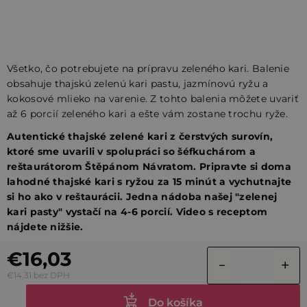
Všetko, čo potrebujete na prípravu zeleného kari. Balenie
obsahuje thajskú zelenú kari pastu, jazmínovú ryžu a
kokosové mlieko na varenie. Z tohto balenia môžete uvariť
až 6 porcií zeleného kari a ešte vám zostane trochu ryže.
Autentické thajské zelené kari z čerstvých surovín,
ktoré sme uvarili v spolupráci so šéfkuchárom a
reštaurátorom Štěpánom Návratom. Pripravte si doma
lahodné thajské kari s ryžou za 15 minút a vychutnajte
si ho ako v reštaurácii. Jedna nádoba našej "zelenej
kari pasty" vystačí na 4-6 porcií. Video s receptom
nájdete nižšie.
€16,03
€14,31 bez DPH
Do košíka