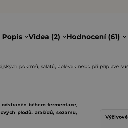
Popis
Videa (2)
Hodnocení (61)
jských pokrmů, salátů, polévek nebo při přípravě sush
k odstraněn během fermentace
,
ových plodů, arašídů, sezamu,
Výživové