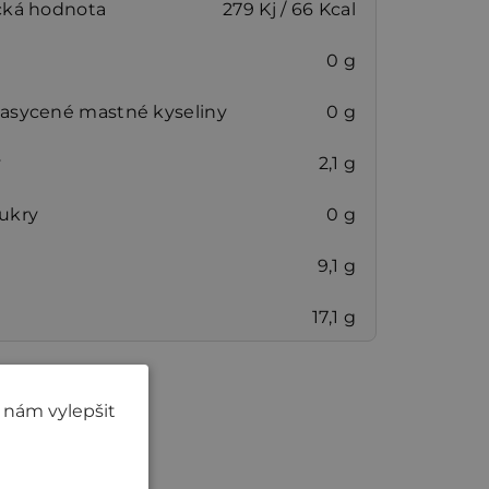
cká hodnota
279 Kj / 66 Kcal
0 g
nasycené mastné kyseliny
0 g
y
2,1 g
cukry
0 g
9,1 g
17,1 g
 nám vylepšit