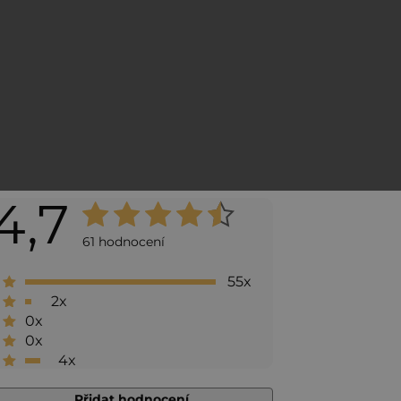
4,7
Průměrné
hodnocení
61 hodnocení
produktu
55x
je
2x
4,7
0x
0x
z 5
4x
hvězdiček.
Přidat hodnocení