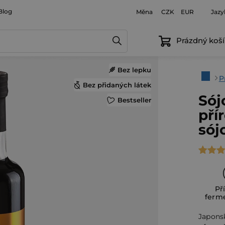
Blog
Měna
Jazy
CZK
EUR
Prázdný koší
Bez lepku
Domů
P
Bez přidaných látek
Sój
Bestseller
pří
sój
Průmě
hodno
produ
Př
je
ferm
4,7
Japons
z