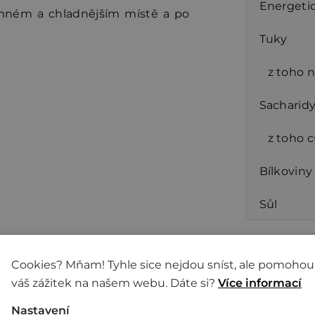
Energeti
mném a chladnějším místě a po
Tuky
z toho 
Sacharid
z toho 
Bílkoviny
Sůl
Cookies? Mňam! Tyhle sice nejdou sníst, ale pomohou
váš zážitek na našem webu. Dáte si?
Více informací
kající japonskou Sójovkou
Nastavení