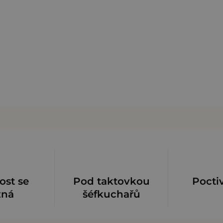
ost se
Pod taktovkou
Pocti
zná
šéfkuchařů