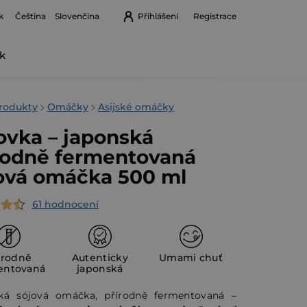
k
Přihlášení
Registrace
Čeština
Slovenčina
k
Nákupní
košík
rodukty
Omáčky
Asijské omáčky
ovka – japonská
rodně fermentovaná
ová omáčka 500 ml
61 hodnocení
rné
cení
ktu
írodně
Autenticky
Umami chuť
entovaná
japonská
ká sójová omáčka, přírodně fermentovaná –