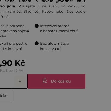
ně slaná, umami a skvěle „zvedne" chuť
ho jídla
. Použijete ji na sushi, do woku, do
ček.
k i marinád. Stačí pár kapek nebo lžíce podle
aření.
nská přírodně
Intenzivní aroma
entovaná sójová
a bohatá umami chuť
čka
ektní pro pestré
Bez glutamátu a
ití v kuchyni
konzervantů
,90 Kč
 Kč bez DPH
Do košíku
lídat