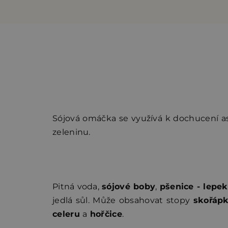
Sójová omáčka se využívá k dochucení asi
zeleninu.
Pitná voda,
sójové boby
,
pšenice - lepe
jedlá sůl. Může obsahovat stopy
skořápk
celeru
a
hořčice
.