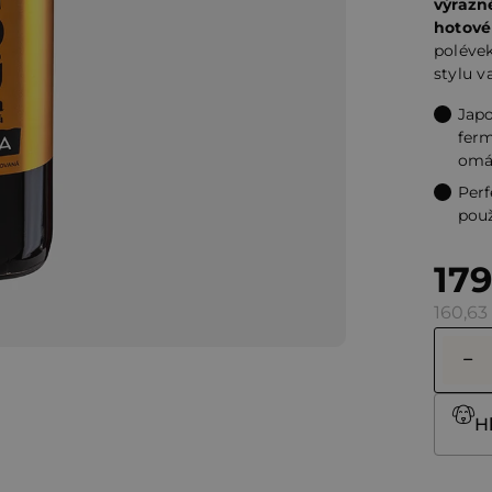
výraz
5
hotové
hvězdi
poléve
stylu v
Japo
ferm
omá
Perf
použ
179
160,63
H