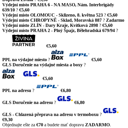
Výdejní místo PRAHA 6 - NA MASO, Nám. Interbrigády
639/10
?
€5,60
Výdejní místo OLOMOUC - Sklizeno, 8. května 523
?
€5,60
Výdejní místo CHROPYNĚ - Sklad, Moravská 887
?
Zadarmo
Výdejní místo ZLÍN - Dary Kraje, Kvítková 2898
?
€5,60
Výdejní místo PRAHA 2 - Plný Špajz, Bělehradská 679/94
?
€5,60
PPL na výdajné miesto
?
€5,60
GLS Doručenie na výdajné miesta a boxy
?
€5,60
PPL na adresu
?
€6,80
GLS Doručenie na adresu
?
€6,80
GLS - Chlazená přeprava na adresu v termoboxu
?
€9,30
Objednajte ešte za
€70
a budete mať dopravu
ZADARMO
.