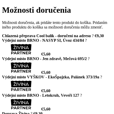
Možnosti doručenia
Možnosti doručenia, ak pridáte tento produkt do košíka. Pridaním
iného produktu do košíka sa možnosti doručenia môžu zmeniť.
Chlazená přeprava Cool balík - doručení na adresu
?
€9,30
Výdejní místo BRNO - NASYP SI, Úvoz 434/84
?
€5,60
Výdejní místo BRNO - Jen zdravě, Mečová 695/2
?
€5,60
Výdejní místo VYŠKOV - EkoŠpajzka, Palánek 373/19a
?
€5,60
Výdejní místo BRNO - Letokruh, Veveří 127
?
€5,60
Doprava Živina
?
€9,30