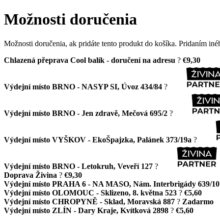
Možnosti doručenia
Možnosti doručenia, ak pridáte tento produkt do košíka. Pridaním in
Chlazená přeprava Cool balík - doručení na adresu
?
€9,30
Výdejní místo BRNO - NASYP SI, Úvoz 434/84
?
Výdejní místo BRNO - Jen zdravě, Mečová 695/2
?
Výdejní místo VYŠKOV - EkoŠpajzka, Palánek 373/19a
?
Výdejní místo BRNO - Letokruh, Veveří 127
?
Doprava Živina
?
€9,30
Výdejní místo PRAHA 6 - NA MASO, Nám. Interbrigády 639/10
Výdejní místo OLOMOUC - Sklizeno, 8. května 523
?
€5,60
Výdejní místo CHROPYNĚ - Sklad, Moravská 887
?
Zadarmo
Výdejní místo ZLÍN - Dary Kraje, Kvítková 2898
?
€5,60