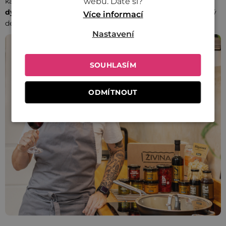
webu. Dáte si?
každého nákupu na našem e-shopu
můžete zanechat
dýško
, které jim férově rozdělíme. Díky vám můžeme každý
Více informací
den dále zlepšovat, co milujeme!
Nastavení
SOUHLASÍM
ODMÍTNOUT