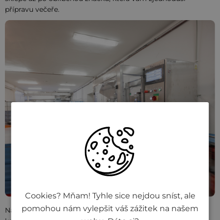
přípravu večeře.
Cookies? Mňam! Tyhle sice nejdou sníst, ale
pomohou nám vylepšit váš zážitek na našem
Naše výroba je v Přerově, kde pracuje více než 30 lidí. U