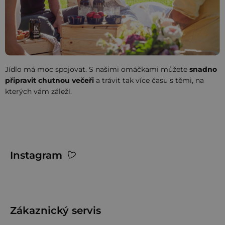
Jídlo má moc spojovat. S našimi omáčkami můžete
snadno
připravit chutnou večeři
a trávit tak více času s těmi, na
kterých vám záleží.
Z
Instagram
á
p
ä
t
Zákaznický servis
i