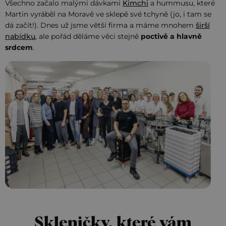
Všechno začalo malými dávkami
Kimchi
a hummusu, které
Martin vyráběl na Moravě ve sklepě své tchyně (jo, i tam se
dá začít!). Dnes už jsme větší firma a máme mnohem
širší
nabídku
, ale pořád děláme věci stejně
poctivě a hlavně
srdcem
.
Skleničky, které vám