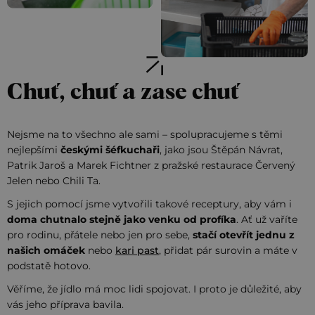
Chuť, chuť a zase chuť
Nejsme na to všechno ale sami – spolupracujeme s těmi
nejlepšími
českými šéfkuchaři
, jako jsou Štěpán Návrat,
Patrik Jaroš a Marek Fichtner z pražské restaurace Červený
Jelen nebo Chili Ta.
S jejich pomocí jsme vytvořili takové receptury, aby vám i
doma chutnalo stejně jako venku od profíka
. Ať už vaříte
pro rodinu, přátele nebo jen pro sebe,
stačí otevřít jednu z
našich omáček
nebo
kari past
, přidat pár surovin a máte v
podstatě hotovo.
Věříme, že jídlo má moc lidi spojovat. I proto je důležité, aby
vás jeho příprava bavila.