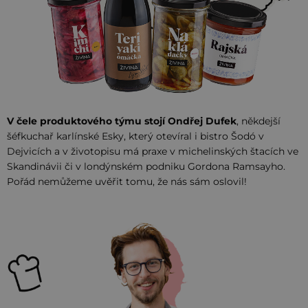
V čele produktového týmu stojí Ondřej Dufek
, někdejší
šéfkuchař karlínské Esky, který otevíral i bistro Šodó v
Dejvicích a v životopisu má praxe v michelinských štacích ve
Skandinávii či v londýnském podniku Gordona Ramsayho.
Pořád nemůžeme uvěřit tomu, že nás sám oslovil!