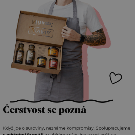
Čerstvost se pozná
Když jde o suroviny, neznáme kompromisy. Spolupracujeme
s místními farmáři
a vybíráme vždy jen to nejlepší, co