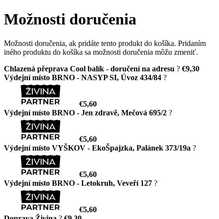
Možnosti doručenia
Možnosti doručenia, ak pridáte tento produkt do košíka. Pridaním
iného produktu do košíka sa možnosti doručenia môžu zmeniť.
Chlazená přeprava Cool balík - doručení na adresu
?
€9,30
Výdejní místo BRNO - NASYP SI, Úvoz 434/84
?
€5,60
Výdejní místo BRNO - Jen zdravě, Mečová 695/2
?
€5,60
Výdejní místo VYŠKOV - EkoŠpajzka, Palánek 373/19a
?
€5,60
Výdejní místo BRNO - Letokruh, Veveří 127
?
€5,60
Doprava Živina
?
€9,30