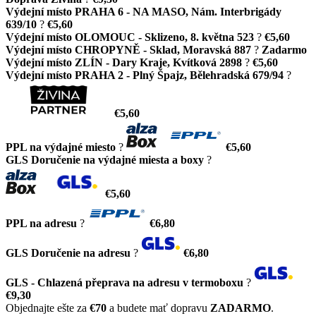
Výdejní místo PRAHA 6 - NA MASO, Nám. Interbrigády
639/10
?
€5,60
Výdejní místo OLOMOUC - Sklizeno, 8. května 523
?
€5,60
Výdejní místo CHROPYNĚ - Sklad, Moravská 887
?
Zadarmo
Výdejní místo ZLÍN - Dary Kraje, Kvítková 2898
?
€5,60
Výdejní místo PRAHA 2 - Plný Špajz, Bělehradská 679/94
?
€5,60
PPL na výdajné miesto
?
€5,60
GLS Doručenie na výdajné miesta a boxy
?
€5,60
PPL na adresu
?
€6,80
GLS Doručenie na adresu
?
€6,80
GLS - Chlazená přeprava na adresu v termoboxu
?
€9,30
Objednajte ešte za
€70
a budete mať dopravu
ZADARMO
.